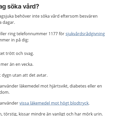
jag söka vård?
magsjuka behöver inte söka vård eftersom besvären
a dagar.
ller ring telefonnummer 1177 för
sjukvårdsrådgivning
mmer in på dig:
et trött och svag.
i mer än en vecka.
 dygn utan att det avtar.
använder läkemedel mot hjärtsvikt, diabetes eller en
kdom.
 använder
vissa läkemedel mot högt blodtryck
.
, törstig, kissar mindre än vanligt och har mörk urin.