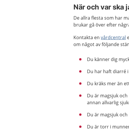
När och var ska 
De allra flesta som har 
brukar gå över efter någr
Kontakta en
vårdcentral
e
om något av följande stä
Du känner dig myck
Du har haft diarré 
Du kräks mer än ett
Du är magsjuk och 
annan allvarlig sju
Du är magsjuk och
Du är torr i munnen