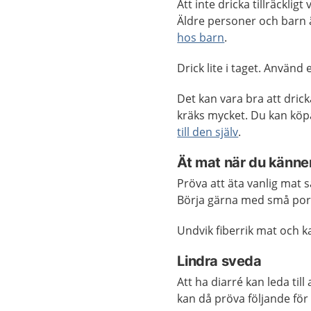
Att inte dricka tillräcklig
Äldre personer och barn ä
hos barn
.
Drick lite i taget. Använd
Det kan vara bra att drick
kräks mycket. Du kan köpa
till den själv
.
Ät mat när du känner
Pröva att äta vanlig mat s
Börja gärna med små por
Undvik fiberrik mat och ka
Lindra sveda
Att ha diarré kan leda ti
kan då pröva följande för 