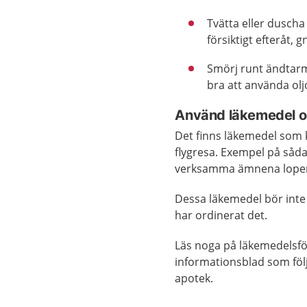
Tvätta eller duscha
försiktigt efteråt, g
Smörj runt ändtarm
bra att använda olj
Använd läkemedel om 
Det finns läkemedel som ka
flygresa. Exempel på såd
verksamma ämnena lopera
Dessa läkemedel bör inte 
har ordinerat det.
Läs noga på läkemedelsför
informationsblad som föl
apotek.