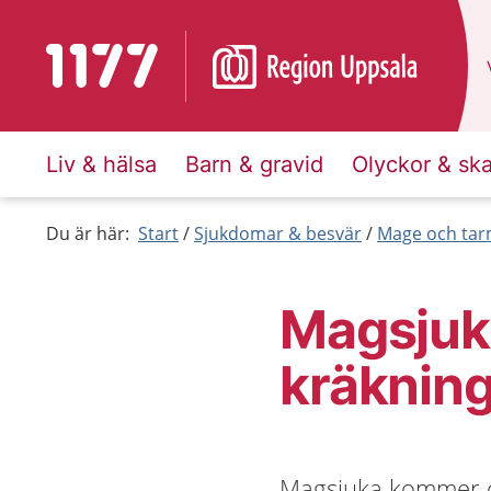
Till startsidan för 1177
Liv & hälsa
Barn & gravid
Olyckor & sk
Du är här:
Start
Sjukdomar & besvär
Mage och ta
Magsjuka
kräknin
Magsjuka kommer of