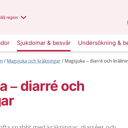
Du har valt region
Välj
en annan
region
Uppsala län
.
ador
Sjukdomar & besvär
Undersökning & b
rm
Magsjuka och kräkningar
Magsjuka – diarré och kräkni
 – diarré och
gar
ta snabbt med kräkningar, diarréer och