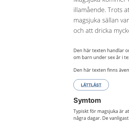
illamående. Trots a
magsjuka sällan vara
och att dricka mycke
Den här texten handlar o
om barn under sex år i t
Den här texten finns även 
LÄTTLÄST
Symtom
Typiskt för magsjuka är at
några dagar. De vanligas