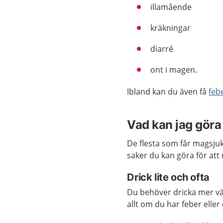
illamående
kräkningar
diarré
ont i magen.
Ibland kan du även få
feb
Vad kan jag göra 
De flesta som får magsjuk
saker du kan göra för att
Drick lite och ofta
Du behöver dricka mer vät
allt om du har feber elle