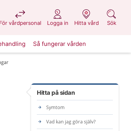
på 1177.se
på 1177.se
på 1177.se
på 1177.se
För vårdpersonal
Logga in
Hitta vård
Sök
ehandling
Så fungerar vården
ngar
Hitta på sidan
Symtom
Vad kan jag göra själv?