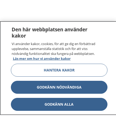
Den här webbplatsen använder
kakor
1177
–
tryggt om din hälsa och vård
Vi använder kakor, cookies, för att ge dig en förbättrad
upplevelse, sammanställa statistik och för att viss
nödvändig funktionalitet ska fungera på webbplatsen.
På 1177.se får du råd om hälsa och information om
Läs mer om hur vi använder kakor
sjukdomar och vilka mottagningar du kan kontakta.
Logga in för att läsa din journal och göra dina
HANTERA KAKOR
vårdärenden. Ring telefonnummer 1177 för
sjukvårdsrådgivning dygnet runt.
GODKÄNN NÖDVÄNDIGA
1177 ger dig råd när du vill må bättre.
GODKÄNN ALLA