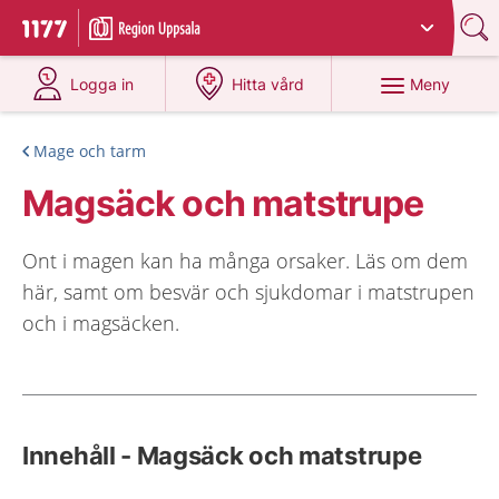
Du har valt region
Uppsala län
.
Till startsidan för 1177
på 1177.se
på 1177.se
Meny
Logga in
Hitta vård
Mage och tarm
Magsäck och matstrupe
Ont i magen kan ha många orsaker. Läs om dem
här, samt om besvär och sjukdomar i matstrupen
och i magsäcken.
Innehåll - Magsäck och matstrupe