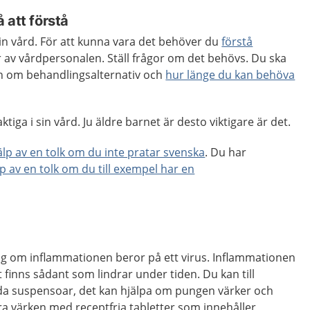
 att förstå
 din vård. För att kunna vara det behöver du
förstå
 av vårdpersonalen. Ställ frågor om det behövs. Du ska
ion om behandlingsalternativ och
hur länge du kan behöva
tiga i sin vård. Ju äldre barnet är desto viktigare är det.
jälp av en tolk om du inte pratar svenska
. Du har
lp av en tolk om du till exempel har en
ng om inflammationen beror på ett virus. Inflammationen
et finns sådant som lindrar under tiden. Du kan till
da suspensoar, det kan hjälpa om pungen värker och
ra värken med receptfria tabletter som innehåller