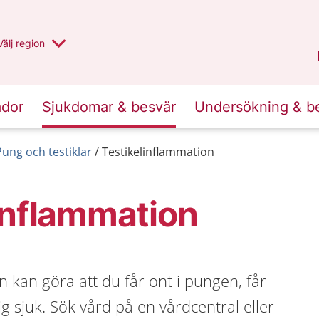
Du har valt region
Välj
en annan
region
Uppsala län
.
ador
Sjukdomar & besvär
Undersökning & b
Pung och testiklar
Testikelinflammation
inflammation
n kan göra att du får ont i pungen, får
g sjuk. Sök vård på en vårdcentral eller