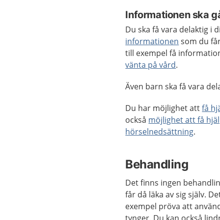
Informationen ska gå
Du ska få vara delaktig i
informationen
som du får
till exempel få informat
vänta på vård
.
Även barn ska få vara delak
Du har möjlighet att
få h
också
möjlighet att få hjä
hörselnedsättning
.
Behandling
Det finns ingen behandli
får då läka av sig själv. D
exempel pröva att använ
tynger. Du kan också lind