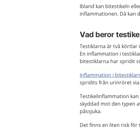
Ibland kan bitestikeln elle
inflammationen. Då kan d
Vad beror testik
Testiklarna är två körtl
En inflammation i testikla
bitestiklarna har spridit si
Inflammation i bitestiklar
spridits från urinröret via 
Testikelinflammation kan
skyddad mot den typen av
påssjuka.
Det finns en liten risk f