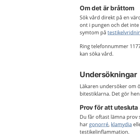
Om det är bråttom
Sök vård direkt på en vär
ont i pungen och det inte
symtom på
testikelvridni
Ring telefonnummer 1177
kan söka vård.
Undersökningar
Läkaren undersöker om ömh
bitestiklarna. Det gör h
Prov för att uteslut
Du får oftast lämna prov
har
gonorré
,
klamydia
ell
testikelinflammation.