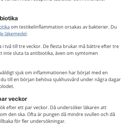
biotika
otika
om testikelinflammation orsakas av bakterier. Du
de läkemedel
.
a i två till tre veckor. De flesta brukar må bättre efter tre
att inte sluta ta antibiotika, även om symtomen
 väldigt sjuk om inflammationen har börjat med en
 du till en början behöva sjukhusvård under några dagar
 blodet.
par veckor
k efter ett par veckor. Då undersöker läkaren att
som den ska. Ofta är pungen då mindre svullen och då
lbaka för fler undersökningar.