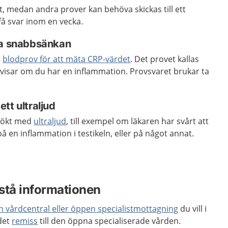
kt, medan andra prover kan behöva skickas till ett
få svar inom en vecka.
ta snabbsänkan
t
blodprov för att mäta CRP-värdet
. Det provet kallas
visar om du har en inflammation. Provsvaret brukar ta
tt ultraljud
sökt med
ultraljud
, till exempel om läkaren har svårt att
 en inflammation i testikeln, eller på något annat.
stå informationen
en vårdcentral eller öppen specialistmottagning
du vill i
 det
remiss
till den öppna specialiserade vården.