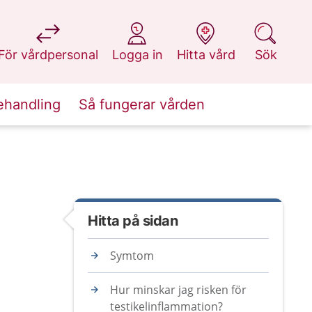
på 1177.se
på 1177.se
på 1177.se
på 1177.se
För vårdpersonal
Logga in
Hitta vård
Sök
ehandling
Så fungerar vården
Hitta på sidan
Symtom
Hur minskar jag risken för
testikelinflammation?