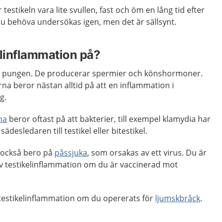
r testikeln vara lite svullen, fast och öm en lång tid efter
u behöva undersökas igen, men det är sällsynt.
elinflammation på?
ar i pungen. De producerar spermier och könshormoner.
rna beror nästan alltid på att en inflammation i
g.
na
beror oftast på att bakterier, till exempel klamydia har
sädesledaren till testikel eller bitestikel.
 också bero på
påssjuka
, som orsakas av ett virus. Du är
 testikelinflammation om du är vaccinerad mot
ör testikelinflammation om du opererats för
ljumskbråck
.