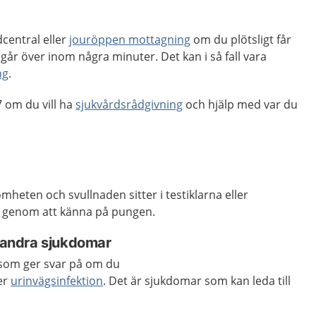
dcentral eller
jouröppen mottagning
om du plötsligt får
 går över inom några minuter. Det kan i så fall vara
ng
.
 om du vill ha
sjukvårdsrådgivning
och hjälp med var du
eten och svullnaden sitter i testiklarna eller
en genom att känna på pungen.
a andra sjukdomar
 som ger svar på om du
er
urinvägsinfektion
. Det är sjukdomar som kan leda till