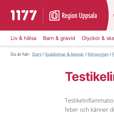
Till startsidan för 1177
Liv & hälsa
Barn & gravid
Olyckor & sk
Du är här:
Start
Sjukdomar & besvär
Könsorgan
Testikel
Testikelinflammatio
feber och känner di