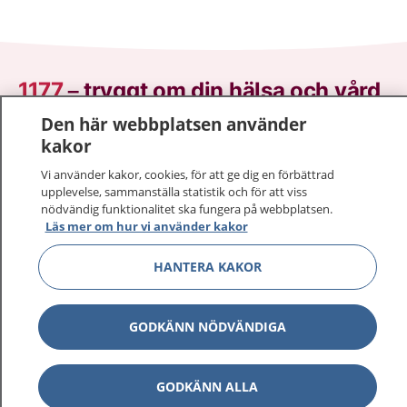
1177
–
tryggt om din hälsa och vård
Den här webbplatsen använder
På 1177.se får du råd om hälsa och information om
kakor
sjukdomar och vilka mottagningar du kan kontakta.
Vi använder kakor, cookies, för att ge dig en förbättrad
Logga in för att läsa din journal och göra dina
upplevelse, sammanställa statistik och för att viss
vårdärenden. Ring telefonnummer 1177 för
nödvändig funktionalitet ska fungera på webbplatsen.
sjukvårdsrådgivning dygnet runt.
Läs mer om hur vi använder kakor
1177 ger dig råd när du vill må bättre.
HANTERA KAKOR
GODKÄNN NÖDVÄNDIGA
Visa inn
1177 på flera språk
GODKÄNN ALLA
Visa inn