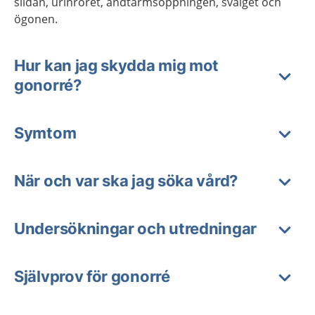
slidan, urinröret, ändtarmsöppningen, svalget och
ögonen.
Hur kan jag skydda mig mot
gonorré?
Symtom
När och var ska jag söka vård?
Undersökningar och utredningar
Självprov för gonorré