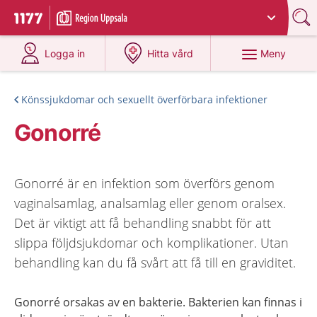
Du har valt region
Uppsala län
.
Till startsidan för 1177
på 1177.se
på 1177.se
Meny
Logga in
Hitta vård
Könssjukdomar och sexuellt överförbara infektioner
Gonorré
Gonorré är en infektion som överförs genom
vaginalsamlag, analsamlag eller genom oralsex.
Det är viktigt att få behandling snabbt för att
slippa följdsjukdomar och komplikationer. Utan
behandling kan du få svårt att få till en graviditet.
Gonorré orsakas av en bakterie. Bakterien kan finnas i