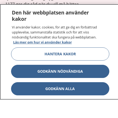
1177 ger dig råd när du vill må bättre.
Den här webbplatsen använder
kakor
Vi använder kakor, cookies, för att ge dig en förbättrad
upplevelse, sammanställa statistik och för att viss
Visa inn
nödvändig funktionalitet ska fungera på webbplatsen.
1177 på flera språk
Läs mer om hur vi använder kakor
Visa inn
Om 1177
HANTERA KAKOR
Visa inn
Kontakt
GODKÄNN NÖDVÄNDIGA
Behandling av personuppgifter
GODKÄNN ALLA
Hantering av kakor
Inställningar för kakor