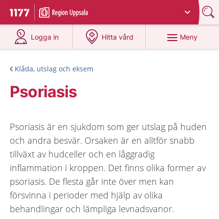
Du har valt region
Uppsala län
.
Till startsidan för 1177
på 1177.se
på 1177.se
Meny
Logga in
Hitta vård
Klåda, utslag och eksem
Psoriasis
Psoriasis är en sjukdom som ger utslag på huden
och andra besvär. Orsaken är en alltför snabb
tillväxt av hudceller och en låggradig
inflammation i kroppen. Det finns olika former av
psoriasis. De flesta går inte över men kan
försvinna i perioder med hjälp av olika
behandlingar och lämpliga levnadsvanor.