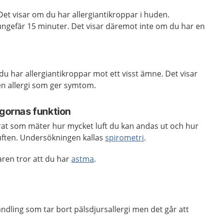
et visar om du har allergiantikroppar i huden.
r ungefär 15 minuter. Det visar däremot inte om du har en
u har allergiantikroppar mot ett visst ämne. Det visar
n allergi som ger symtom.
ngornas funktion
arat som mäter hur mycket luft du kan andas ut och hur
uften. Undersökningen kallas
spirometri
.
aren tror att du har
astma
.
ndling som tar bort pälsdjursallergi men det går att