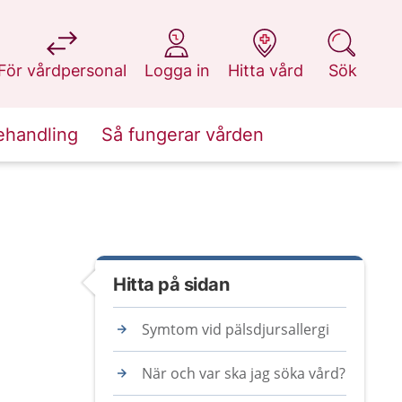
på 1177.se
på 1177.se
på 1177.se
på 1177.se
För vårdpersonal
Logga in
Hitta vård
Sök
ehandling
Så fungerar vården
Hitta på sidan
Symtom vid pälsdjursallergi
När och var ska jag söka vård?