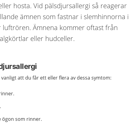
ller hosta. Vid pälsdjursallergi så reagerar
allande ämnen som fastnar i slemhinnorna i
r luftrören. Ämnena kommer oftast från
talgkörtlar eller hudceller.
jursallergi
 vanligt att du får ett eller flera av dessa symtom:
inner.
.
de ögon som rinner.