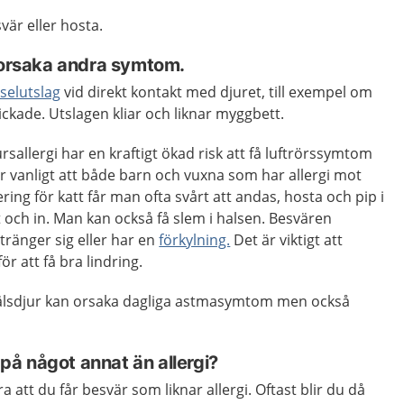
är eller hosta.
n orsaka andra symtom.
selutslag
vid direkt kontakt med djuret, till exempel om
slickade. Utslagen kliar och liknar myggbett.
sallergi har en kraftigt ökad risk att få luftrörssymtom
r vanligt att både barn och vuxna som har allergi mot
ring för katt får man ofta svårt att andas, hosta och pip i
och in. Man kan också få slem i halsen. Besvären
ränger sig eller har en
förkylning.
Det är viktigt att
r att få bra lindring.
pälsdjur kan orsaka dagliga astmasymtom men också
å något annat än allergi?
a att du får besvär som liknar allergi. Oftast blir du då