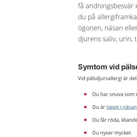
få andningsbesvär e
du på allergiframk
ögonen, näsan elle
djurens saliv, urin, 
Symtom vid pälsd
Vid pälsdjursallergi är det
Du har snuva som r
Du är
täppt i näsan
Du får röda, klian
Du nyser mycket.