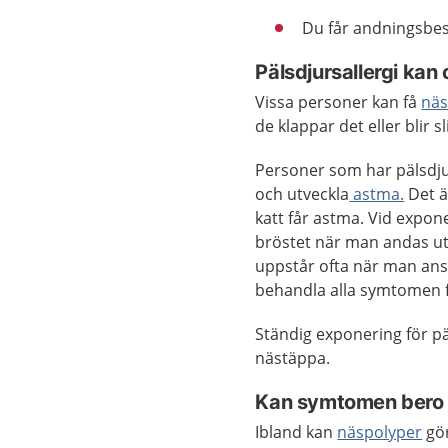
Du får andningsbesv
Pälsdjursallergi ka
Vissa personer kan få
näs
de klappar det eller blir 
Personer som har pälsdjur
och utveckla
astma.
Det ä
katt får astma. Vid expone
bröstet när man andas ut 
uppstår ofta när man anst
behandla alla symtomen fö
Ständig exponering för 
nästäppa.
Kan symtomen bero p
Ibland kan
näspolyper
gör