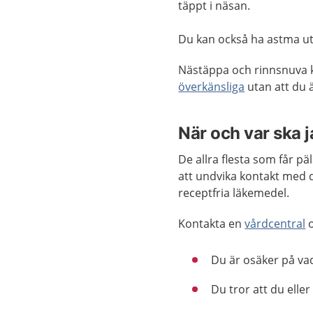
täppt i näsan.
Du kan också ha astma uta
Nästäppa och rinnsnuva k
överkänsliga
utan att du ä
När och var ska 
De allra flesta som får pä
att undvika kontakt med d
receptfria läkemedel.
Kontakta en
vårdcentral
o
Du är osäker på va
Du tror att du eller