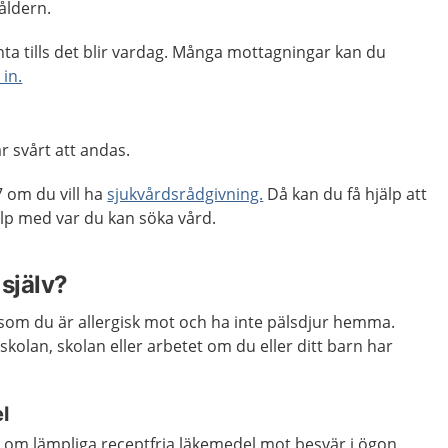
eåldern.
ta tills det blir vardag. Många mottagningar kan du
 in.
 svårt att andas.
 om du vill ha
sjukvårdsrådgivning.
Då kan du få hjälp att
p med var du kan söka vård.
själv?
som du är allergisk mot och ha inte pälsdjur hemma.
skolan, skolan eller arbetet om du eller ditt barn har
l
d om lämpliga receptfria läkemedel mot besvär i ögon