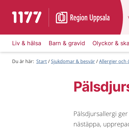
Till startsidan för 1177
Liv & hälsa
Barn & gravid
Olyckor & sk
Du är här:
Start
Sjukdomar & besvär
Allergier och
Pälsdjur
Pälsdjursallergi ge
nästäppa, upprepad