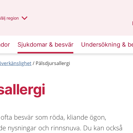
Du har valt region
Välj
en annan
region
Uppsala län
.
ador
Sjukdomar & besvär
Undersökning & b
 överkänslighet
Pälsdjursallergi
sallergi
r ofta besvär som röda, kliande ögon,
e nysningar och rinnsnuva. Du kan också