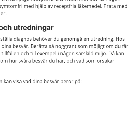
 symtomfri med hjälp av receptfria läkemedel. Prata med
per.
och utredningar
a ställa diagnos behöver du genomgå en utredning. Hos
 dina besvär. Berätta så noggrant som möjligt om du får
tillfällen och till exempel i någon särskild miljö. Då kan
g om hur svåra besvär du har, och vad som orsakar
m kan visa vad dina besvär beror på: