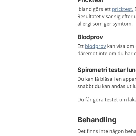
Pricktest
Ibland görs ett
pricktest.
D
Resultatet visar sig efte
allergi som ger symtom.
Blodprov
Ett
blodprov
kan visa om d
däremot inte om du har e
Spirometri testar lu
Du kan få blåsa i en app
snabbt du kan andas ut l
Du får göra testet om läk
Behandling
Det finns inte någon beha