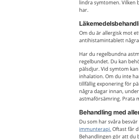
lindra symtomen. Vilken
har.
Läkemedelsbehandl
Om du är allergisk mot ett
antihistamintablett några
Har du regelbundna astma
regelbundet. Du kan behöv
pälsdjur. Vid symtom kan 
inhalation. Om du inte 
tillfällig exponering för p
några dagar innan, under
astmaförsämring. Prata m
Behandling med alle
Du som har svåra besvär 
immunterapi.
Oftast får 
Behandlingen gör att du b