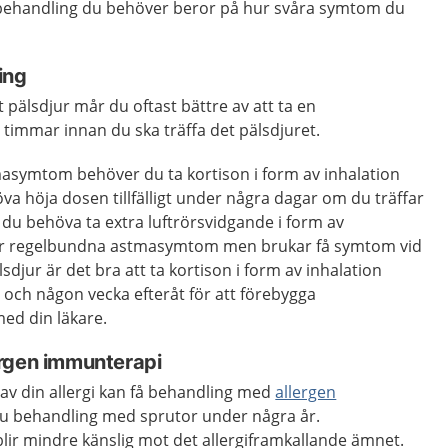
 behandling du behöver beror på hur svåra symtom du
ing
 pälsdjur mår du oftast bättre av att ta en
 timmar innan du ska träffa det pälsdjuret.
symtom behöver du ta kortison i form av inhalation
a höja dosen tillfälligt under några dagar om du träffar
du behöva ta extra luftrörsvidgande i form av
har regelbundna astmasymtom men brukar få symtom vid
älsdjur är det bra att ta kortison i form av inhalation
 och någon vecka efteråt för att förebygga
ed din läkare.
rgen immunterapi
av din allergi kan få behandling med
allergen
du behandling med sprutor under några år.
lir mindre känslig mot det allergiframkallande ämnet.