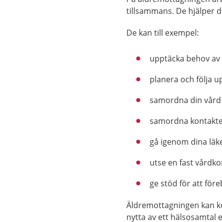
tillsammans. De hjälper d
De kan till exempel:
upptäcka behov av v
planera och följa 
samordna din vård
samordna kontakt
gå igenom dina läk
utse en fast vårdk
ge stöd för att för
Äldremottagningen kan k
nytta av ett hälsosamtal e