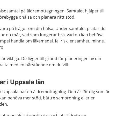
älsosamtal på äldremottagningen. Samtalet hjälper till
 förebygga ohälsa och planera rätt stöd.
svara på frågor om din hälsa. Under samtalet pratar du
ur du mår, vad som fungerar bra, vad du kan behöva
xempel handla om läkemedel, fallrisk, ensamhet, minne,
ro.
 viktiga. De ligger till grund för planeringen av din
rna ta med en närstående om du vill.
r i Uppsala län
on Uppsala har en äldremottagning. Den är för dig som är
 kan behöva mer stöd, bättre samordning eller en
den.
etar en äldrekoordinator och ett äldreteam