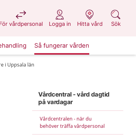
på 1177.se
på 1177.se
på 1177.se
på 1177.se
För vårdpersonal
Logga in
Hitta vård
Sök
ehandling
Så fungerar vården
re i Uppsala län
Vårdcentral - vård dagtid
på vardagar
Vårdcentralen - när du
behöver träffa vårdpersonal