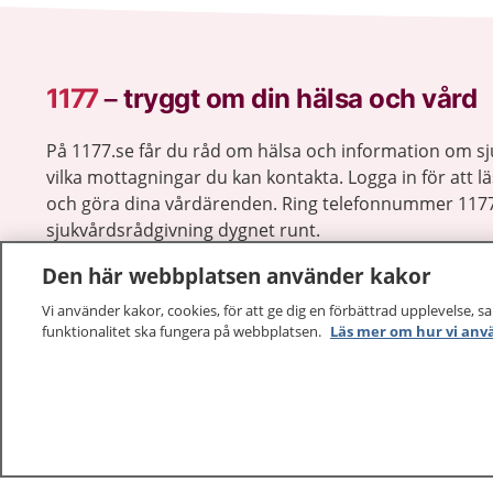
1177
–
tryggt om din hälsa och vård
På 1177.se får du råd om hälsa och information om 
vilka mottagningar du kan kontakta. Logga in för att lä
och göra dina vårdärenden. Ring telefonnummer 1177
sjukvårdsrådgivning dygnet runt.
1177 ger dig råd när du vill må bättre.
Den här webbplatsen använder kakor
Vi använder kakor, cookies, för att ge dig en förbättrad upplevelse, s
funktionalitet ska fungera på webbplatsen.
Läs mer om hur vi anv
1177 – en tjänst från
Inera.