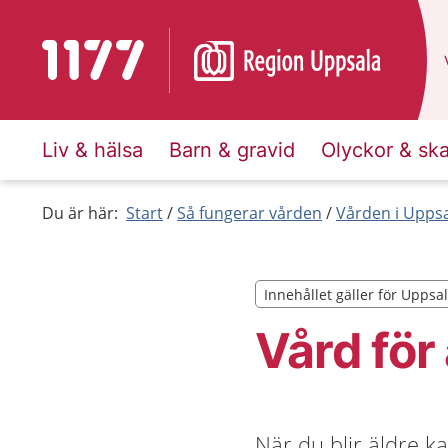
Till startsidan för 1177
Liv & hälsa
Barn & gravid
Olyckor & sk
Du är här:
Start
Så fungerar vården
Vården i Uppsa
Innehållet gäller för Uppsa
Innehållet gäller för Uppsa
Vård för
När du blir äldre k