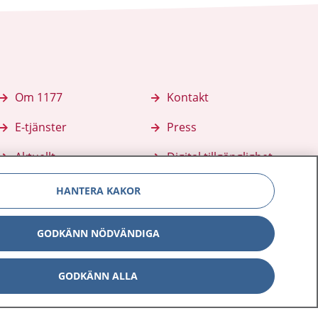
Om 1177
Kontakt
E-tjänster
Press
Aktuellt
Digital tillgänglighet
HANTERA KAKOR
GODKÄNN NÖDVÄNDIGA
GODKÄNN ALLA
Inställningar för kakor
av personuppgifter
Hantering av kakor