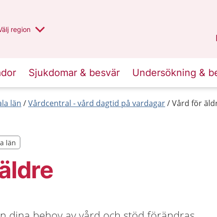
Du har valt region
Välj
en annan
region
Uppsala län
.
ador
Sjukdomar & besvär
Undersökning & b
la län
Vårdcentral - vård dagtid på vardagar
Vård för äld
la län
la län
 äldre
an dina behov av vård och stöd förändras.