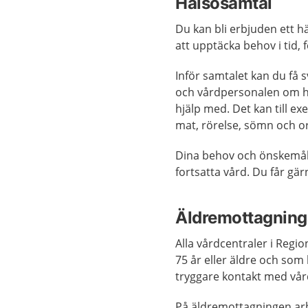
Hälsosamtal
Du kan bli erbjuden ett h
att upptäcka behov i tid,
Inför samtalet kan du få 
och vårdpersonalen om h
hjälp med. Det kan till e
mat, rörelse, sömn och o
Dina behov och önskemål är
fortsatta vård. Du får gä
Äldremottagninga
Alla vårdcentraler i Regi
75 år eller äldre och som
tryggare kontakt med vår
På äldremottagningen arb