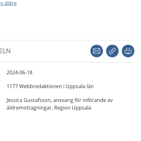
os äldre
Dela via mejl
Kopiera län
Skr
KELN
2024-06-18
1177 Webbredaktionen i Uppsala län
Jessica
Gustafsson,
ansvarig för införande av
äldremottagningar,
Region Uppsala