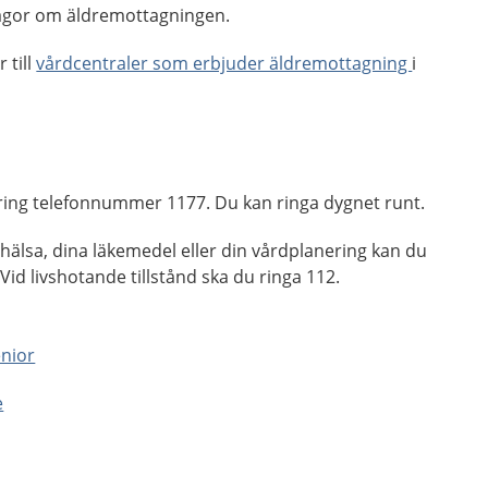
rågor om äldremottagningen.
 till
vårdcentraler som erbjuder äldremottagning
i
n, ring telefonnummer 1177. Du kan ringa dygnet runt.
älsa, dina läkemedel eller din vårdplanering kan du
Vid livshotande tillstånd ska du ringa 112.
enior
e