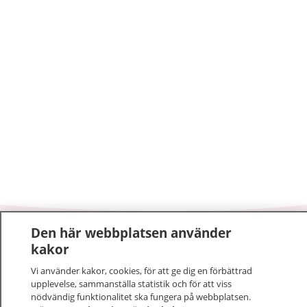
Den här webbplatsen använder
1177
–
tryggt om din hälsa och vård
kakor
Vi använder kakor, cookies, för att ge dig en förbättrad
På 1177.se får du råd om hälsa och information om
upplevelse, sammanställa statistik och för att viss
sjukdomar och vilka mottagningar du kan kontakta.
nödvändig funktionalitet ska fungera på webbplatsen.
Logga in för att läsa din journal och göra dina