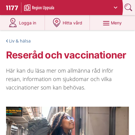
Du har valt region
Uppsala län
.
Till startsidan för 1177
på 1177.se
på 1177.se
Meny
Logga in
Hitta vård
Liv & hälsa
Reseråd och vaccinationer
Här kan du läsa mer om allmänna råd inför
resan, information om sjukdomar och vilka
vaccinationer som kan behövas.