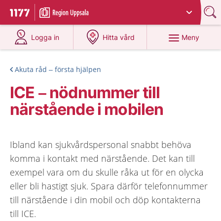
Du har valt region
Uppsala län
.
Till startsidan för 1177
på 1177.se
på 1177.se
Meny
Logga in
Hitta vård
Akuta råd – första hjälpen
ICE – nödnummer till
närstående i mobilen
Ibland kan sjukvårdspersonal snabbt behöva
komma i kontakt med närstående. Det kan till
exempel vara om du skulle råka ut för en olycka
eller bli hastigt sjuk. Spara därför telefonnummer
till närstående i din mobil och döp kontakterna
till ICE.