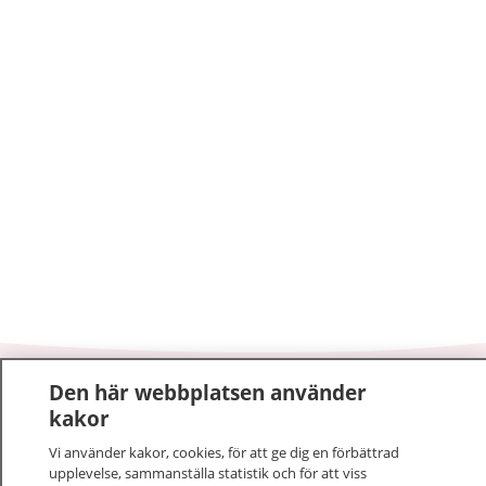
Den här webbplatsen använder
1177
–
tryggt om din hälsa och vård
kakor
På 1177.se får du råd om hälsa och information om
Vi använder kakor, cookies, för att ge dig en förbättrad
upplevelse, sammanställa statistik och för att viss
sjukdomar och vilka mottagningar du kan kontakta.