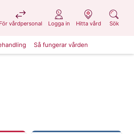
på 1177.se
på 1177.se
på 1177.se
på 1177.se
För vårdpersonal
Logga in
Hitta vård
Sök
ehandling
Så fungerar vården