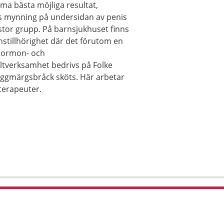
ma bästa möjliga resultat,
ts mynning på undersidan av penis
tor grupp. På barnsjukhuset finns
stillhörighet där det förutom en
 hormon- och
verksamhet bedrivs på Folke
ggmärgsbråck sköts. Här arbetar
terapeuter.