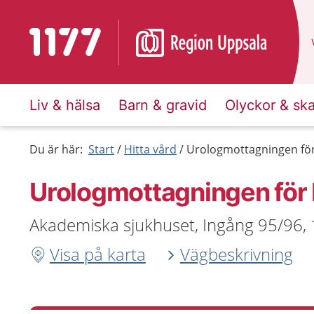
Till startsidan för 1177
Liv & hälsa
Barn & gravid
Olyckor & sk
Du är här:
Start
Hitta vård
Urologmottagningen fö
Urologmottagningen för
Akademiska sjukhuset, Ingång 95/96, 
Visa på karta
Vägbeskrivning