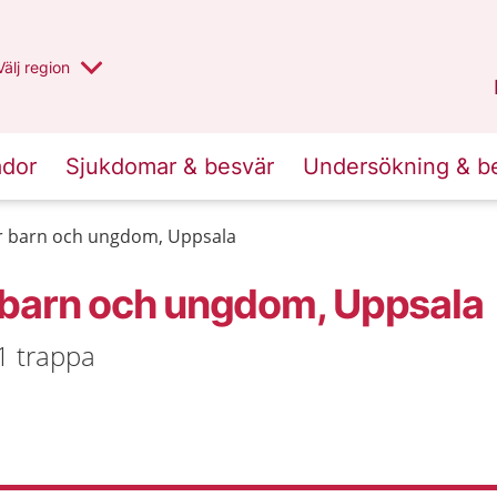
Du har valt region
Välj
en annan
region
Uppsala län
.
ador
Sjukdomar & besvär
Undersökning & b
r barn och ungdom, Uppsala
 barn och ungdom, Uppsala
1 trappa