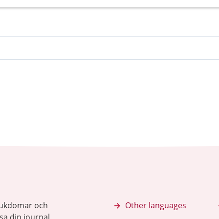
sjukdomar och
Other languages
sa din journal