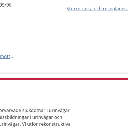
95/96,
Större karta och reseplaner
http://www.akademiska.se/uromottbarn
örvärvade sjukdomar i urinvägar
ssbildningar i urinvägar och
invägar. Vi utför rekonstruktiva