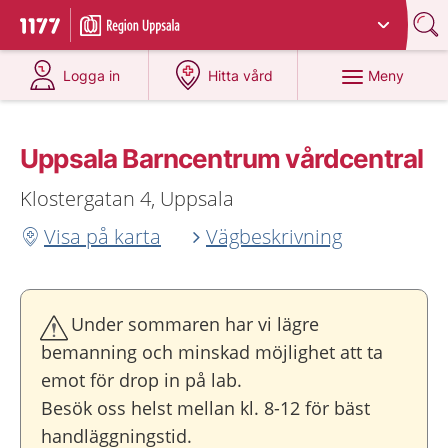
Du har valt region
Uppsala län
.
Till startsidan för 1177
på 1177.se
på 1177.se
Meny
Logga in
Hitta vård
Uppsala Barncentrum vårdcentral
Klostergatan 4, Uppsala
Visa på karta
Vägbeskrivning
Under sommaren har vi lägre
bemanning och minskad möjlighet att ta
emot för drop in på lab.
Besök oss helst mellan kl. 8-12 för bäst
handläggningstid.