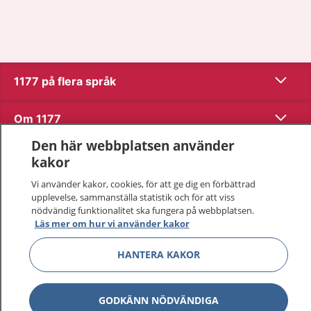
Visa inn
1177 på flera språk
Visa inn
Om 1177
Den här webbplatsen använder
Visa inn
Kontakt
kakor
Vi använder kakor, cookies, för att ge dig en förbättrad
upplevelse, sammanställa statistik och för att viss
Behandling av personuppgifter
nödvändig funktionalitet ska fungera på webbplatsen.
Läs mer om hur vi använder kakor
Hantering av kakor
HANTERA KAKOR
Inställningar för kakor
GODKÄNN NÖDVÄNDIGA