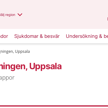
Du har valt region
Välj
en annan
region
Uppsala län
.
ador
Sjukdomar & besvär
Undersökning & b
ningen, Uppsala
ningen, Uppsala
rappor