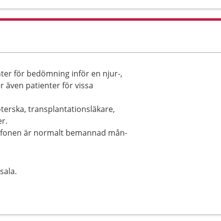
er för bedömning inför en njur-,
r även patienter för vissa
erska, transplantationsläkare,
r.
elefonen är normalt bemannad mån-
sala.