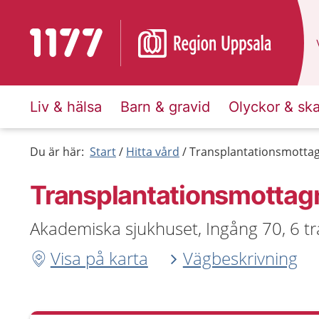
Till startsidan för 1177
Liv & hälsa
Barn & gravid
Olyckor & sk
Du är här:
Start
Hitta vård
Transplantationsmottag
Transplantationsmottag
Akademiska sjukhuset, Ingång 70, 6 t
Visa på karta
Vägbeskrivning