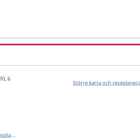
70, 6
Större karta och reseplaner
http://www.akademiska.se/transplantationsmottagningen