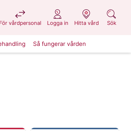
på 1177.se
på 1177.se
på 1177.se
på 1177.se
För vårdpersonal
Logga in
Hitta vård
Sök
ehandling
Så fungerar vården