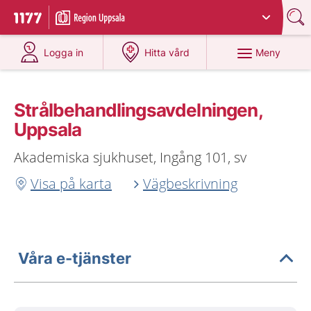
Du har valt region
Uppsala län
.
Till startsidan för 1177
på 1177.se
på 1177.se
Meny
Logga in
Hitta vård
Strålbehandlingsavdelningen,
Uppsala
Akademiska sjukhuset, Ingång 101, sv
Visa på karta
Vägbeskrivning
Våra e-tjänster