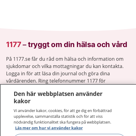
1177
–
tryggt om din hälsa och vård
På 1177.se får du råd om hälsa och information om
sjukdomar och vilka mottagningar du kan kontakta.
Logga in för att läsa din journal och göra dina
vårdärenden. Ring telefonnummer 1177 för
sjukvårdsrådgivning dygnet runt.
Den här webbplatsen använder
1177 ger dig råd när du vill må bättre.
kakor
Vi använder kakor, cookies, för att ge dig en förbättrad
upplevelse, sammanställa statistik och för att viss
nödvändig funktionalitet ska fungera på webbplatsen.
Läs mer om hur vi använder kakor
Visa inn