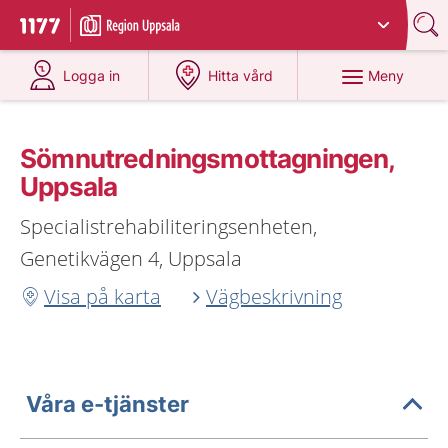
Du har valt region
Uppsala län
.
Till startsidan för 1177
på 1177.se
på 1177.se
Meny
Logga in
Hitta vård
Sömnutredningsmottagningen,
Uppsala
Specialistrehabiliteringsenheten,
Genetikvägen 4, Uppsala
Visa på karta
Vägbeskrivning
Våra e-tjänster