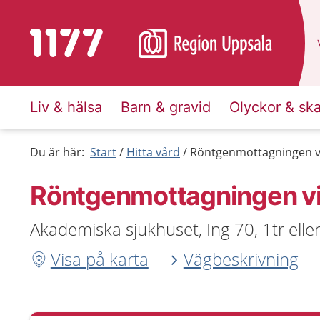
Till startsidan för 1177
Liv & hälsa
Barn & gravid
Olyckor & sk
Du är här:
Start
Hitta vård
Röntgenmottagningen vi
Röntgenmottagningen vi
Akademiska sjukhuset, Ing 70, 1tr elle
Visa på karta
Vägbeskrivning