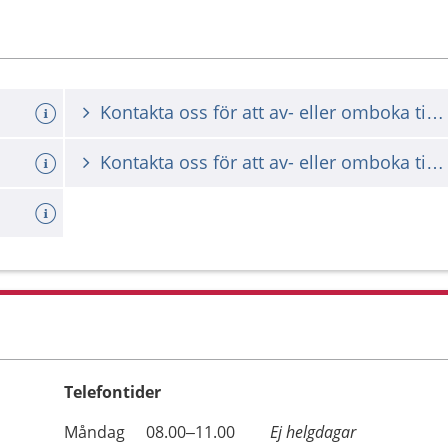
Kontakta oss för att av- eller omboka tid för datortomografi
Kontakta oss för att av- eller omboka tid för röntgenundersökning
Telefontider
Öppettider
Kommentarer
Måndag
08.00–11.00
Ej helgdagar
Dag