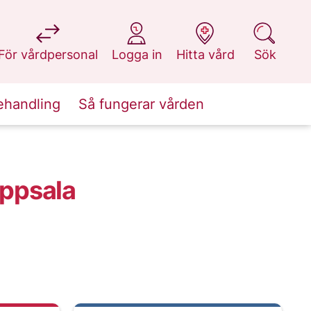
på 1177.se
på 1177.se
på 1177.se
på 1177.se
För vårdpersonal
Logga in
Hitta vård
Sök
ehandling
Så fungerar vården
ppsala