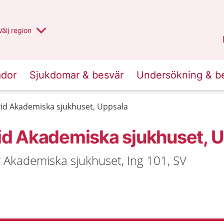
Du har valt region
Välj
en annan
region
Uppsala län
.
ador
Sjukdomar & besvär
Undersökning & b
d Akademiska sjukhuset, Uppsala
d Akademiska sjukhuset, U
r Akademiska sjukhuset, Ing 101, SV