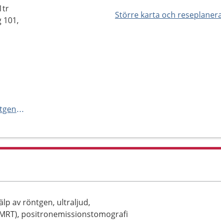
1tr
Större karta och reseplaner
g 101,
http://www.akademiska.se/rontgenmottagningenakademiska
p av röntgen, ultraljud,
MRT), positronemissionstomografi