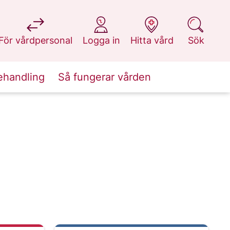
på 1177.se
på 1177.se
på 1177.se
på 1177.se
För vårdpersonal
Logga in
Hitta vård
Sök
ehandling
Så fungerar vården