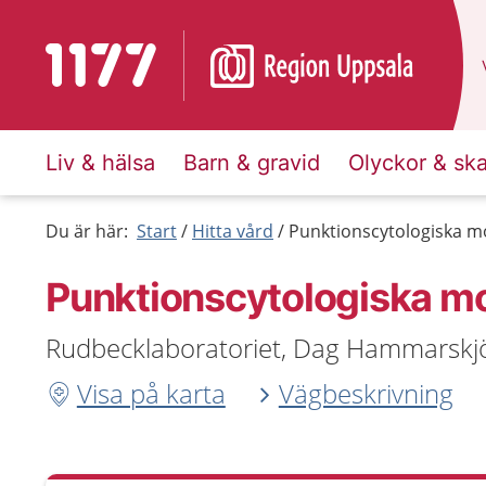
Till startsidan för 1177
Liv & hälsa
Barn & gravid
Olyckor & sk
Du är här:
Start
Hitta vård
Punktionscytologiska m
Punktionscytologiska m
Rudbecklaboratoriet, Dag Hammarskjöl
Visa på karta
Vägbeskrivning