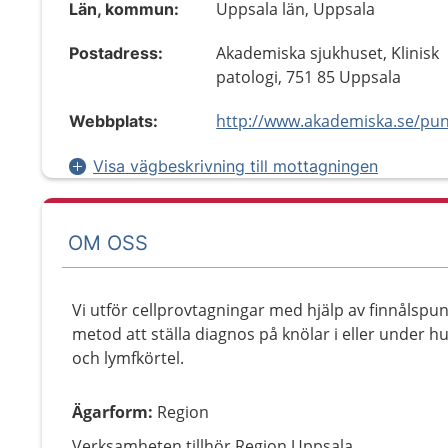
Uppsala län, Uppsala
Län, kommun:
Akademiska sjukhuset, Klinisk
Postadress:
patologi, 751 85 Uppsala
http://www.akademiska.se/pun
Webbplats:
Visa vägbeskrivning till mottagningen
OM OSS
Vi utför cellprovtagningar med hjälp av finnålspu
metod att ställa diagnos på knölar i eller under hu
och lymfkörtel.
Ägarform
:
Region
Verksamheten tillhör Region Uppsala.