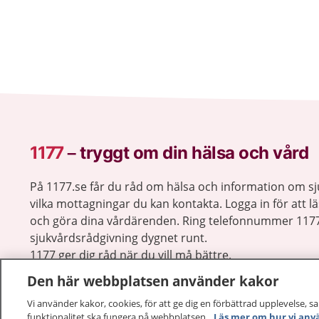
1177
–
tryggt om din hälsa och vård
På 1177.se får du råd om hälsa och information om 
vilka mottagningar du kan kontakta. Logga in för att lä
och göra dina vårdärenden. Ring telefonnummer 1177
sjukvårdsrådgivning dygnet runt.
1177 ger dig råd när du vill må bättre.
Den här webbplatsen använder kakor
Vi använder kakor, cookies, för att ge dig en förbättrad upplevelse, s
funktionalitet ska fungera på webbplatsen.
Läs mer om hur vi anv