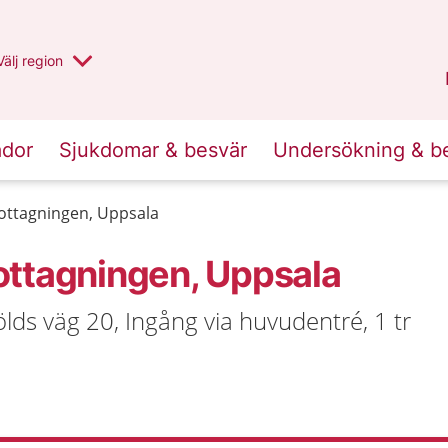
Du har valt region
Välj
en annan
region
Uppsala län
.
ador
Sjukdomar & besvär
Undersökning & b
ottagningen, Uppsala
ottagningen, Uppsala
ds väg 20, Ingång via huvudentré, 1 tr