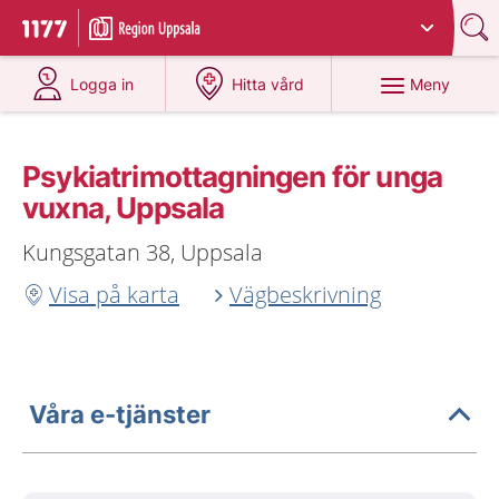
Du har valt region
Uppsala län
.
Till startsidan för 1177
på 1177.se
på 1177.se
Meny
Logga in
Hitta vård
Psykiatrimottagningen för unga
vuxna, Uppsala
Kungsgatan 38, Uppsala
Visa på karta
Vägbeskrivning
Våra e-tjänster