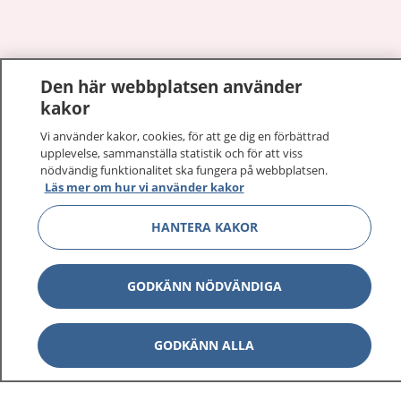
Visa inn
Den här webbplatsen använder
1177 på flera språk
kakor
Visa inn
Om 1177
Vi använder kakor, cookies, för att ge dig en förbättrad
upplevelse, sammanställa statistik och för att viss
nödvändig funktionalitet ska fungera på webbplatsen.
Visa inn
Kontakt
Läs mer om hur vi använder kakor
HANTERA KAKOR
Behandling av personuppgifter
GODKÄNN NÖDVÄNDIGA
Hantering av kakor
GODKÄNN ALLA
Inställningar för kakor