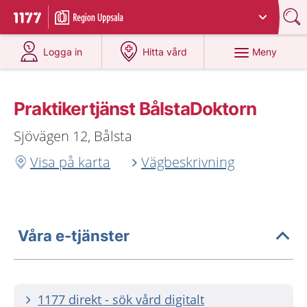
Du har valt region
Uppsala län
.
Till startsidan för 1177
på 1177.se
på 1177.se
Meny
Logga in
Hitta vård
Praktikertjänst BålstaDoktorn
Sjövägen 12, Bålsta
Visa på karta
Vägbeskrivning
Våra e-tjänster
1177 direkt - sök vård digitalt