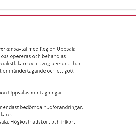
mverkansavtal med Region Uppsala
os oss opereras och behandlas
cialistläkare och övrig personal har
llt omhändertagande och ett gott
gion Uppsalas mottagningar
erar endast bedömda hudförändringar.
kare.
la. Högkostnadskort och frikort