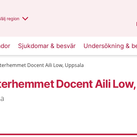
Du har valt region
Välj
en annan
region
Uppsala län
.
ador
Sjukdomar & besvär
Undersökning & b
riterhemmet Docent Aili Low, Uppsala
iterhemmet Docent Aili Low
la