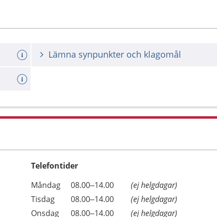
Lämna synpunkter och klagomål
Telefontider
Öppettider
Kommentarer
Måndag
08.00–14.00
(ej helgdagar)
Dag
Tisdag
08.00–14.00
(ej helgdagar)
Onsdag
08.00–14.00
(ej helgdagar)