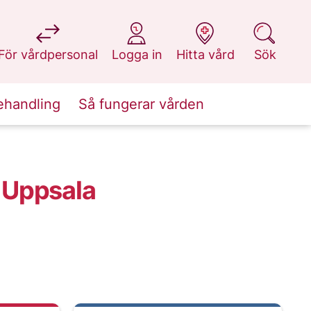
på 1177.se
på 1177.se
på 1177.se
på 1177.se
För vårdpersonal
Logga in
Hitta vård
Sök
ehandling
Så fungerar vården
, Uppsala