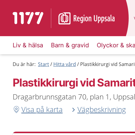
Till startsidan för 1177
Liv & hälsa
Barn & gravid
Olyckor & sk
Du är här:
Start
Hitta vård
Plastikkirurgi vid Sama
Plastikkirurgi vid Samar
Dragarbrunnsgatan 70, plan 1, Uppsa
Visa på karta
Vägbeskrivning