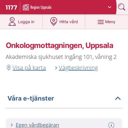
Du har valt region
Uppsala län
.
Till startsidan för 1177
på 1177.se
på 1177.se
Meny
Logga in
Hitta vård
Onkologmottagningen, Uppsala
Akademiska sjukhuset Ingång 101, våning 2
Visa på karta
Vägbeskrivning
Våra e-tjänster
Egen vårdbegäran