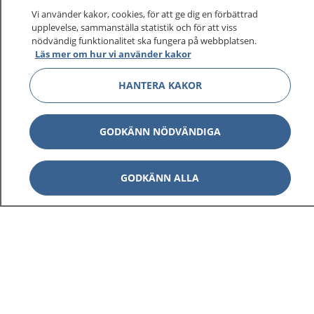
Vi använder kakor, cookies, för att ge dig en förbättrad
upplevelse, sammanställa statistik och för att viss
nödvändig funktionalitet ska fungera på webbplatsen.
Visa inn
Läs mer om hur vi använder kakor
1177 på flera språk
HANTERA KAKOR
Visa inn
Om 1177
Visa inn
GODKÄNN NÖDVÄNDIGA
Kontakt
GODKÄNN ALLA
Behandling av personuppgifter
Hantering av kakor
Inställningar för kakor
1177 – en tjänst från
Inera.