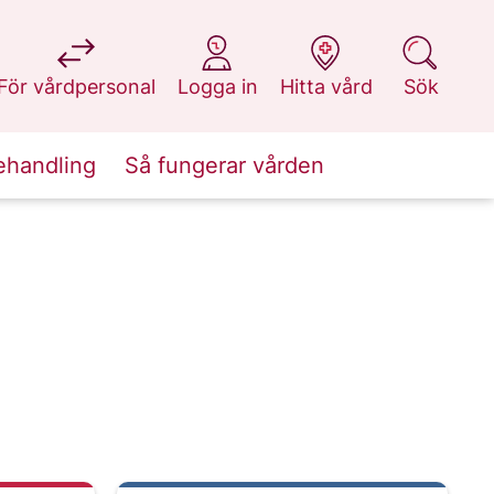
på 1177.se
på 1177.se
på 1177.se
på 1177.se
För vårdpersonal
Logga in
Hitta vård
Sök
ehandling
Så fungerar vården