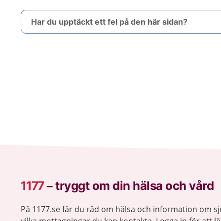
Har du upptäckt ett fel på den här sidan?
1177
–
tryggt om din hälsa och vård
På 1177.se får du råd om hälsa och information om 
vilka mottagningar du kan kontakta. Logga in för att lä