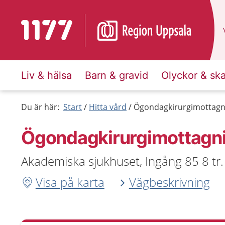
Till startsidan för 1177
Liv & hälsa
Barn & gravid
Olyckor & sk
Du är här:
Start
Hitta vård
Ögondagkirurgimottagni
Ögondagkirurgimottagni
Akademiska sjukhuset, Ingång 85 8 tr.
Visa på karta
Vägbeskrivning