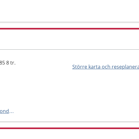
5 8 tr.
Större karta och reseplaner
https://www.akademiska.se/ogondagkirurgimottagning2