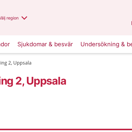
Du har valt region
Välj
en annan
region
Uppsala län
.
ador
Sjukdomar & besvär
Undersökning & b
ng 2, Uppsala
ng 2, Uppsala