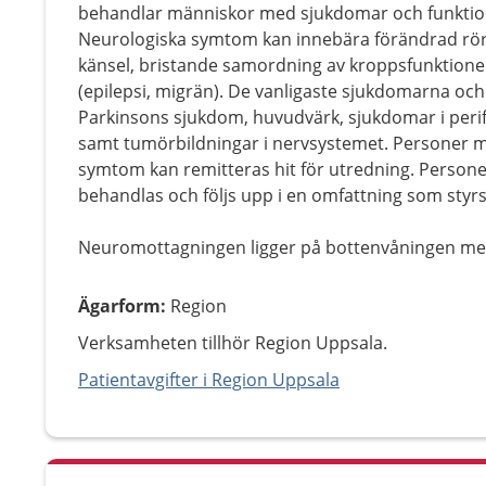
behandlar människor med sjukdomar och funktion
Neurologiska symtom kan innebära förändrad röre
känsel, bristande samordning av kroppsfunktioner
(epilepsi, migrän). De vanligaste sjukdomarna och
Parkinsons sjukdom, huvudvärk, sjukdomar i per
samt tumörbildningar i nervsystemet. Personer 
symtom kan remitteras hit för utredning. Perso
behandlas och följs upp i en omfattning som styr
Neuromottagningen ligger på bottenvåningen mel
Ägarform
:
Region
Verksamheten tillhör Region Uppsala.
Patientavgifter i Region Uppsala