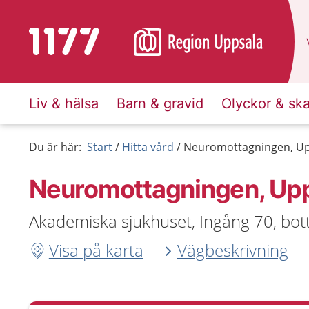
Till startsidan för 1177
Liv & hälsa
Barn & gravid
Olyckor & sk
Du är här:
Start
Hitta vård
Neuromottagningen, Up
Neuromottagningen, Up
Akademiska sjukhuset, Ingång 70, bo
Visa på karta
Vägbeskrivning