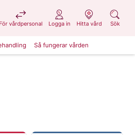
på 1177.se
på 1177.se
på 1177.se
på 1177.se
För vårdpersonal
Logga in
Hitta vård
Sök
ehandling
Så fungerar vården