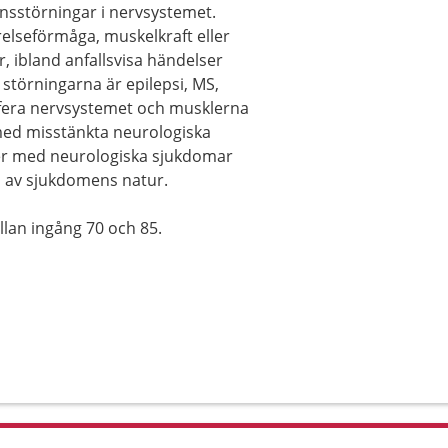
sstörningar i nervsystemet.
lseförmåga, muskelkraft eller
, ibland anfallsvisa händelser
 störningarna är epilepsi, MS,
ifera nervsystemet och musklerna
med misstänkta neurologiska
ner med neurologiska sjukdomar
s av sjukdomens natur.
lan ingång 70 och 85.