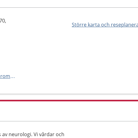
70,
Större karta och reseplaner
http://www.akademiska.se/neuromottagningen
v neurologi. Vi vårdar och