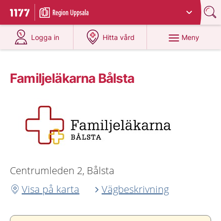
Du har valt region
Uppsala län
.
Till startsidan för 1177
på 1177.se
på 1177.se
Meny
Logga in
Hitta vård
Familjeläkarna Bålsta
Centrumleden 2, Bålsta
Visa på karta
Vägbeskrivning