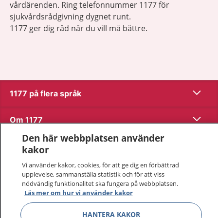
vårdärenden. Ring telefonnummer 1177 för
sjukvårdsrådgivning dygnet runt.
1177 ger dig råd när du vill må bättre.
Visa inn
1177 på flera språk
Visa inn
Om 1177
Den här webbplatsen använder
Visa inn
Kontakt
kakor
Vi använder kakor, cookies, för att ge dig en förbättrad
upplevelse, sammanställa statistik och för att viss
Behandling av personuppgifter
nödvändig funktionalitet ska fungera på webbplatsen.
Läs mer om hur vi använder kakor
Hantering av kakor
HANTERA KAKOR