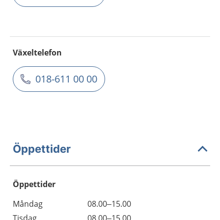
Växeltelefon
018-611 00 00
Öppettider
Öppettider
Öppettider
Kommentarer
Måndag
08.00–15.00
Dag
Tisdag
08.00–15.00