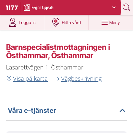
Du har valt region
Uppsala län
.
Till startsidan för 1177
på 1177.se
på 1177.se
Meny
Logga in
Hitta vård
Barnspecialistmottagningen i
Östhammar, Östhammar
Lasarettvägen 1, Östhammar
Visa på karta
Vägbeskrivning
Våra e-tjänster