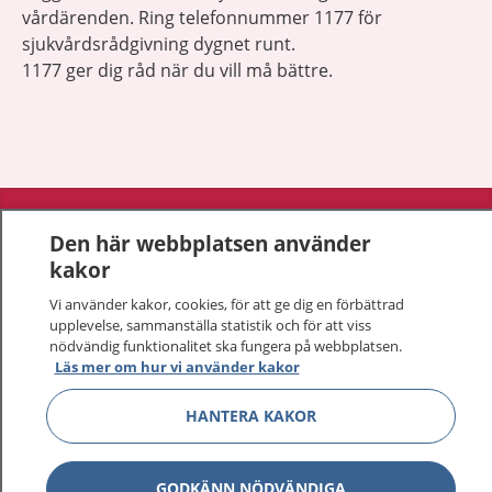
vårdärenden. Ring telefonnummer 1177 för
sjukvårdsrådgivning dygnet runt.
1177 ger dig råd när du vill må bättre.
Visa inn
1177 på flera språk
Den här webbplatsen använder
kakor
Visa inn
Om 1177
Vi använder kakor, cookies, för att ge dig en förbättrad
upplevelse, sammanställa statistik och för att viss
Visa inn
Kontakt
nödvändig funktionalitet ska fungera på webbplatsen.
Läs mer om hur vi använder kakor
Behandling av personuppgifter
HANTERA KAKOR
Hantering av kakor
GODKÄNN NÖDVÄNDIGA