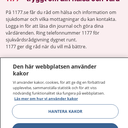
På 1177.se får du råd om hälsa och information om
sjukdomar och vilka mottagningar du kan kontakta.
Logga in för att läsa din journal och göra dina
vårdärenden. Ring telefonnummer 1177 för
sjukvårdsrådgivning dygnet runt.
1177 ger dig råd när du vill må bättre.
Den här webbplatsen använder
kakor
Vi använder kakor, cookies, för att ge dig en förbättrad
Visa inn
1177 på flera språk
upplevelse, sammanställa statistik och för att viss
nödvändig funktionalitet ska fungera på webbplatsen.
Visa inn
Läs mer om hur vi använder kakor
Om 1177
HANTERA KAKOR
Visa inn
Kontakt