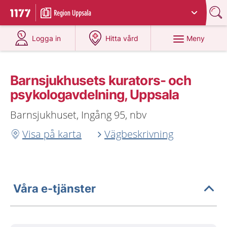
Du har valt region
Uppsala län
.
Till startsidan för 1177
på 1177.se
på 1177.se
Meny
Logga in
Hitta vård
Barnsjukhusets kurators- och
psykologavdelning, Uppsala
Barnsjukhuset, Ingång 95, nbv
Visa på karta
Vägbeskrivning
Våra e-tjänster