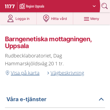
Du har valt region
Uppsala län
.
Till startsidan för 1177
på 1177.se
på 1177.se
Meny
Logga in
Hitta vård
Barngenetiska mottagningen,
Uppsala
Rudbecklaboratoriet, Dag
Hammarskjöldsväg 20 1 tr.
Visa på karta
Vägbeskrivning
Våra e-tjänster