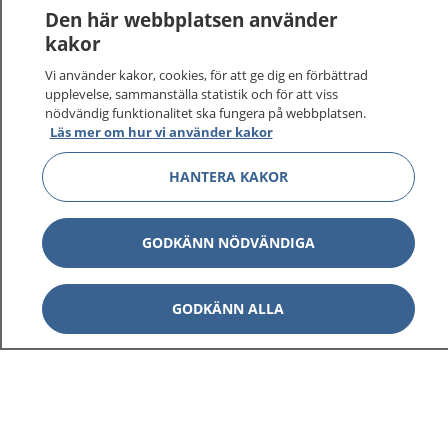
Den här webbplatsen använder
kakor
Vi använder kakor, cookies, för att ge dig en förbättrad
upplevelse, sammanställa statistik och för att viss
nödvändig funktionalitet ska fungera på webbplatsen.
Visa inn
1177 på flera språk
Läs mer om hur vi använder kakor
Visa inn
HANTERA KAKOR
Om 1177
Visa inn
Kontakt
GODKÄNN NÖDVÄNDIGA
Behandling av personuppgifter
GODKÄNN ALLA
Hantering av kakor
Inställningar för kakor