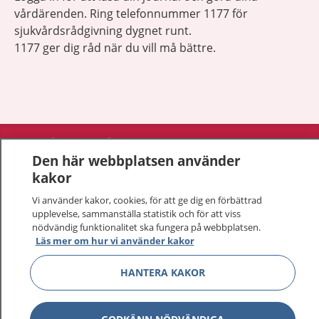
vårdärenden. Ring telefonnummer 1177 för
sjukvårdsrådgivning dygnet runt.
1177 ger dig råd när du vill må bättre.
Visa inn
1177 på flera språk
Den här webbplatsen använder
kakor
Visa inn
Om 1177
Vi använder kakor, cookies, för att ge dig en förbättrad
upplevelse, sammanställa statistik och för att viss
Visa inn
Kontakt
nödvändig funktionalitet ska fungera på webbplatsen.
Läs mer om hur vi använder kakor
Behandling av personuppgifter
HANTERA KAKOR
Hantering av kakor