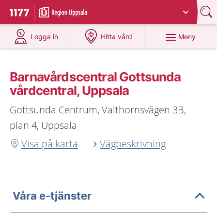
Du har valt region
Uppsala län
.
Till startsidan för 1177
på 1177.se
på 1177.se
Meny
Logga in
Hitta vård
Barnavårdscentral Gottsunda
vårdcentral, Uppsala
Gottsunda Centrum, Valthornsvägen 3B,
plan 4, Uppsala
Visa på karta
Vägbeskrivning
Våra e-tjänster