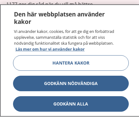
1177 ger dig råd när du vill må bättre.
Den här webbplatsen använder
kakor
Vi använder kakor, cookies, för att ge dig en förbättrad
upplevelse, sammanställa statistik och för att viss
nödvändig funktionalitet ska fungera på webbplatsen.
Visa inn
1177 på flera språk
Läs mer om hur vi använder kakor
Visa inn
Om 1177
HANTERA KAKOR
Visa inn
Kontakt
GODKÄNN NÖDVÄNDIGA
Behandling av personuppgifter
GODKÄNN ALLA
Hantering av kakor
Inställningar för kakor