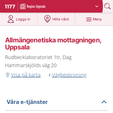
Du har valt region
Uppsala län
.
Till startsidan för 1177
på 1177.se
på 1177.se
Meny
Logga in
Hitta vård
Allmängenetiska mottagningen,
Uppsala
Rudbecklaboratoriet 1tr, Dag
Hammarskjölds väg 20
Visa på karta
Vägbeskrivning
Våra e-tjänster