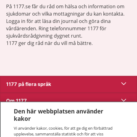
På 1177.se får du råd om hälsa och information om
sjukdomar och vilka mottagningar du kan kontakta.
Logga in för att läsa din journal och göra dina
vårdärenden. Ring telefonnummer 1177 för
sjukvårdsrådgivning dygnet runt.
1177 ger dig råd när du vill må bättre.
Visa inn
1177 på flera språk
Visa inn
Om 1177
Den här webbplatsen använder
Visa inn
Kontakt
kakor
Vi använder kakor, cookies, för att ge dig en förbättrad
upplevelse, sammanställa statistik och för att viss