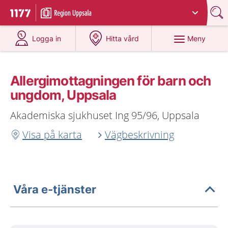
Du har valt region
Uppsala län
.
Till startsidan för 1177
på 1177.se
på 1177.se
Meny
Logga in
Hitta vård
Allergimottagningen för barn och
ungdom, Uppsala
Akademiska sjukhuset Ing 95/96, Uppsala
Visa på karta
Vägbeskrivning
Våra e-tjänster