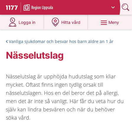
Du har valt region
Uppsala län
.
Till startsidan för 1177
på 1177.se
på 1177.se
Meny
Logga in
Hitta vård
Vanliga sjukdomar och besvär hos barn äldre än 1 år
Nässelutslag
Nässelutslag är upphöjda hudutslag som kliar
mycket. Oftast finns ingen tydlig orsak till
nässelutslagen. Hos en del beror det på allergi,
men det är inte så vanligt. Här får du veta hur du
själv kan lindra besvären och när du behöver
söka vård.