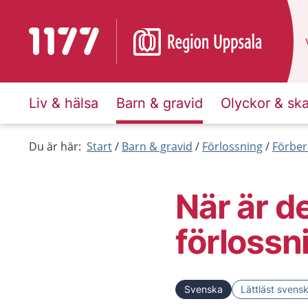
Till startsidan för 1177
Liv & hälsa
Barn & gravid
Olyckor & sk
Du är här:
Start
Barn & gravid
Förlossning
Förber
När är de
förlossn
Svenska
Lättläst svens