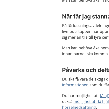
Man kan behöva åka in tid
När får jag stann
På förlossningsavdelnin
livmodertappen har öppna
sig mer än tre till fyra ce
Man kan behöva åka hem 
innan barnet ska komma. 
Påverka och delta
Du ska få vara delaktig i
informationen
som du får
Du har möjlighet att
få h
också
möjlighet att få hjä
hörselnedsättning
.