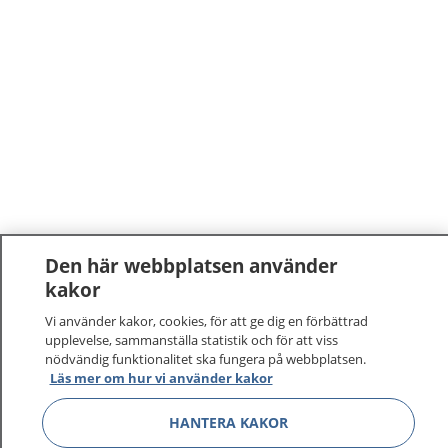
Den här webbplatsen använder
kakor
Vi använder kakor, cookies, för att ge dig en förbättrad
upplevelse, sammanställa statistik och för att viss
nödvändig funktionalitet ska fungera på webbplatsen.
1177
Läs mer om hur vi använder kakor
–
tryggt om din hälsa och vård
HANTERA KAKOR
På 1177.se får du råd om hälsa och information om