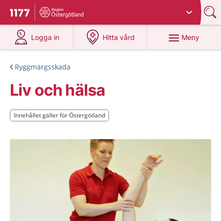
Du har valt region
Östergötland
.
Till startsidan för 1177
på 1177.se
på 1177.se
Meny
Logga in
Hitta vård
Ryggmärgsskada
Liv och hälsa
Innehållet gäller för Östergötland
Innehållet gäller för Östergötland