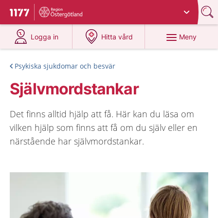
Du har valt region
Östergötland
.
Till startsidan för 1177
på 1177.se
på 1177.se
Meny
Logga in
Hitta vård
Psykiska sjukdomar och besvär
Självmordstankar
Det finns alltid hjälp att få. Här kan du läsa om
vilken hjälp som finns att få om du själv eller en
närstående har självmordstankar.