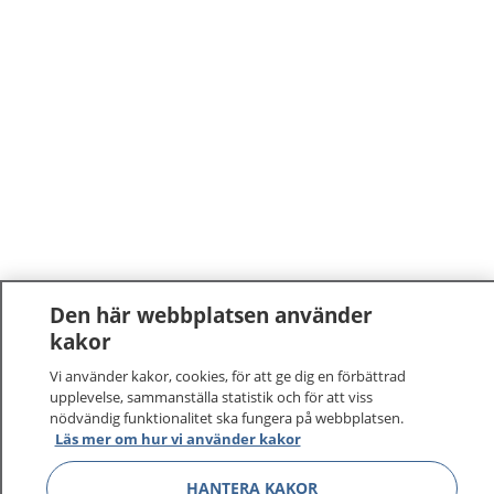
Den här webbplatsen använder
1177
–
tryggt om din hälsa och vård
kakor
Vi använder kakor, cookies, för att ge dig en förbättrad
På 1177.se får du råd om hälsa och information om
upplevelse, sammanställa statistik och för att viss
sjukdomar och vilka mottagningar du kan kontakta.
nödvändig funktionalitet ska fungera på webbplatsen.
Läs mer om hur vi använder kakor
Logga in för att läsa din journal och göra dina
vårdärenden. Ring telefonnummer 1177 för
HANTERA KAKOR