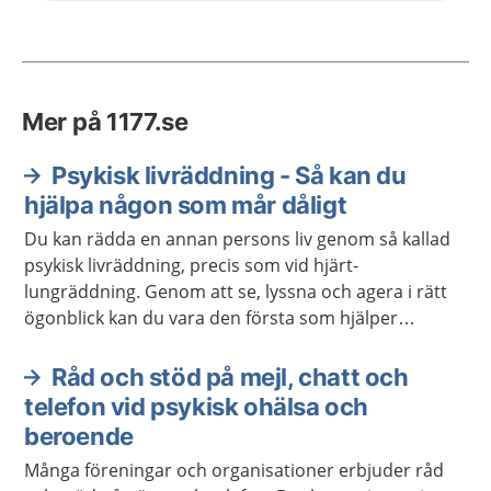
Mer på 1177.se
Psykisk livräddning - Så kan du
hjälpa någon som mår dåligt
Du kan rädda en annan persons liv genom så kallad
psykisk livräddning, precis som vid hjärt-
lungräddning. Genom att se, lyssna och agera i rätt
ögonblick kan du vara den första som hjälper
personen att söka hjälp. Du behöver inte vara
utbildad för att göra skillnad.
Råd och stöd på mejl, chatt och
telefon vid psykisk ohälsa och
beroende
Många föreningar och organisationer erbjuder råd