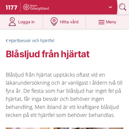
Du har valt region
Östergötland
.
Till startsidan för 1177
på 1177.se
på 1177.se
Meny
Logga in
Hitta vård
Hjärtbesvär och hjärtfel
Blåsljud från hjärtat
Blåsljud från hjärtat upptäcks oftast vid en
läkarundersökning och är vanligast i åldern två till
fyra år. De flesta som har blåsljud har inget fel på
hjärtat, får inga besvär och behöver ingen
behandling. Men ibland är ett kraftigare blåsljud
tecken på ett hjärtfel som behöver behandlas.