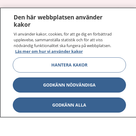
1177
–
tryggt om din hälsa och vård
Den här webbplatsen använder
kakor
På 1177.se får du råd om hälsa och information om
sjukdomar och vilka mottagningar du kan kontakta.
Vi använder kakor, cookies, för att ge dig en förbättrad
Logga in för att läsa din journal och göra dina
upplevelse, sammanställa statistik och för att viss
nödvändig funktionalitet ska fungera på webbplatsen.
vårdärenden. Ring telefonnummer 1177 för
Läs mer om hur vi använder kakor
sjukvårdsrådgivning dygnet runt.
1177 ger dig råd när du vill må bättre.
HANTERA KAKOR
GODKÄNN NÖDVÄNDIGA
Visa inn
1177 på flera språk
GODKÄNN ALLA
Visa inn
Om 1177
Visa inn
Kontakt