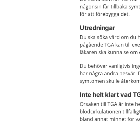
någonsin får tillbaka sym
för att förebygga det.
Utredningar
Du ska söka vård om du h
pågående TGA kan till ex
läkaren ska kunna se om d
Du behöver vanligtvis in
har några andra besvär.
symtomen skulle återko
Inte helt klart vad 
Orsaken till TGA är inte 
blodcirkulationen tillfäll
bland annat minnet för va