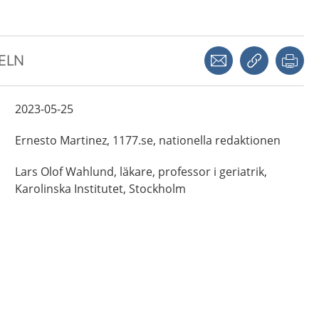
Dela via mejl
Kopiera län
Skr
KELN
2023-05-25
Ernesto
Martinez,
1177.se, nationella redaktionen
Lars Olof
Wahlund,
läkare, professor i geriatrik,
Karolinska Institutet,
Stockholm