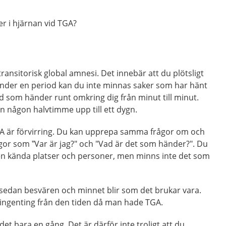
r i hjärnan vid TGA?
ransitorisk global amnesi. Det innebär att du plötsligt
nder en period kan du inte minnas saker som har hänt
vad som händer runt omkring dig från minut till minut.
n någon halvtimme upp till ett dygn.
GA är förvirring. Du kan upprepa samma frågor om och
gor som ”Var är jag?" och "Vad är det som händer?". Du
en kända platser och personer, men minns inte det som
 sedan besvären och minnet blir som det brukar vara.
 ingenting från den tiden då man hade TGA.
det bara en gång. Det är därför inte troligt att du