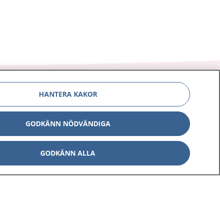
HANTERA KAKOR
GODKÄNN NÖDVÄNDIGA
Om 1177
Kontakt
E-tjänster
Press
GODKÄNN ALLA
Aktuellt
Digital tillgänglighet