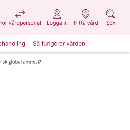
på 1177.se
på 1177.se
på 1177.se
på 1177.se
För vårdpersonal
Logga in
Hitta vård
Sök
ehandling
Så fungerar vården
risk global amnesi?