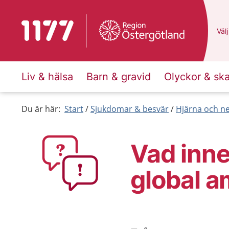
Till startsidan för 1177
Du 
Välj
Liv & hälsa
Barn & gravid
Olyckor & sk
Du är här:
Start
Sjukdomar & besvär
Hjärna och n
Vad inne
global a