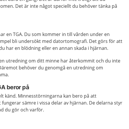
tomen. Det är inte något speciellt du behöver tänka på
ar en TGA. Du som kommer in till vården under en
empel bli undersökt med datortomografi. Det görs för att
u har en blödning eller en annan skada i hjärnan.
gen utredning om ditt minne har återkommit och du inte
 Däremot behöver du genomgå en utredning om
mma.
TGA beror på
helt känd. Minnesstörningarna kan bero på att
igt fungerar sämre i vissa delar av hjärnan. De delarna styr
d du gör och varför.