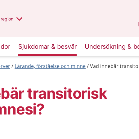
har valt region
en annan
region
Östergötland
.
ador
Sjukdomar & besvär
Undersökning & b
erver
Lärande, förståelse och minne
Vad innebär transito
bär transitorisk
mnesi?