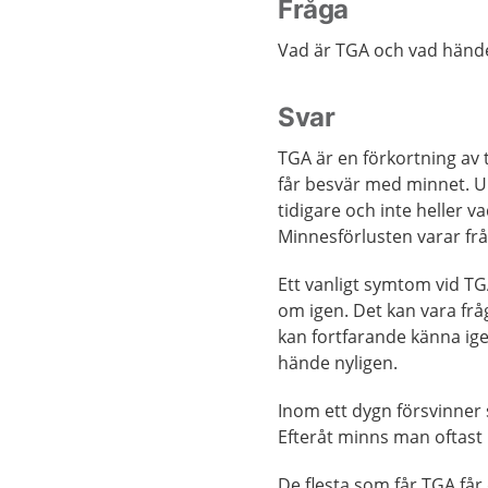
Fråga
Vad är TGA och vad hände
Svar
TGA är en förkortning av t
får besvär med minnet. U
tidigare och inte heller 
Minnesförlusten varar frå
Ett vanligt symtom vid T
om igen. Det kan vara frå
kan fortfarande känna ig
hände nyligen.
Inom ett dygn försvinner
Efteråt minns man oftast
De flesta som får TGA får 