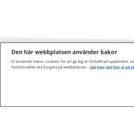
Den här webbplatsen använder kakor
1177
–
tryggt om din hälsa och vård
Vi använder kakor, cookies, för att ge dig en förbättrad upplevelse, s
funktionalitet ska fungera på webbplatsen.
Läs mer om hur vi anv
På 1177.se får du råd om hälsa och information om 
vilka mottagningar du kan kontakta. Logga in för att lä
och göra dina vårdärenden. Ring telefonnummer 1177
sjukvårdsrådgivning dygnet runt.
1177 ger dig råd när du vill må bättre.