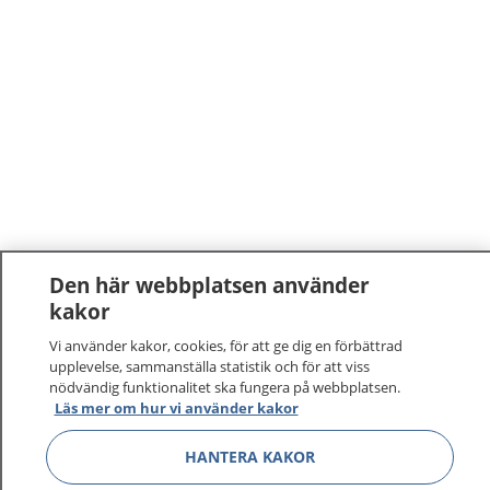
Den här webbplatsen använder
kakor
Vi använder kakor, cookies, för att ge dig en förbättrad
upplevelse, sammanställa statistik och för att viss
nödvändig funktionalitet ska fungera på webbplatsen.
Läs mer om hur vi använder kakor
1177
–
tryggt om din hälsa och vård
HANTERA KAKOR
På 1177.se får du råd om hälsa och information om