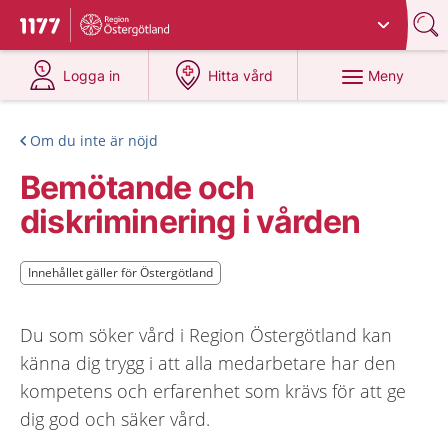
Du har valt region
Östergötland
.
Till startsidan för 1177
på 1177.se
på 1177.se
Meny
Logga in
Hitta vård
Om du inte är nöjd
Bemötande och
diskriminering i vården
Innehållet gäller för Östergötland
Innehållet gäller för Östergötland
Du som söker vård i Region Östergötland kan
känna dig trygg i att alla medarbetare har den
kompetens och erfarenhet som krävs för att ge
dig god och säker vård.