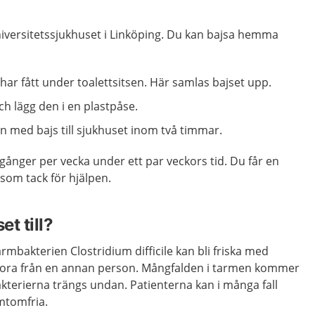
niversitetssjukhuset i Linköping. Du kan bajsa hemma
har fått under toalettsitsen. Här samlas bajset upp.
h lägg den i en plastpåse.
n med bajs till sjukhuset inom två timmar.
ånger per vecka under ett par veckors tid. Du får en
 som tack för hjälpen.
t till?
rmbakterien Clostridium difficile kan bli friska med
flora från en annan person. Mångfalden i tarmen kommer
akterierna trängs undan. Patienterna kan i många fall
mtomfria.