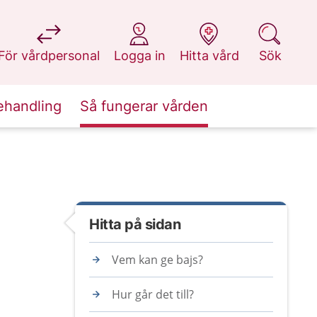
på 1177.se
på 1177.se
på 1177.se
på 1177.se
För vårdpersonal
Logga in
Hitta vård
Sök
ehandling
Så fungerar vården
Hitta på sidan
Vem kan ge bajs?
Hur går det till?