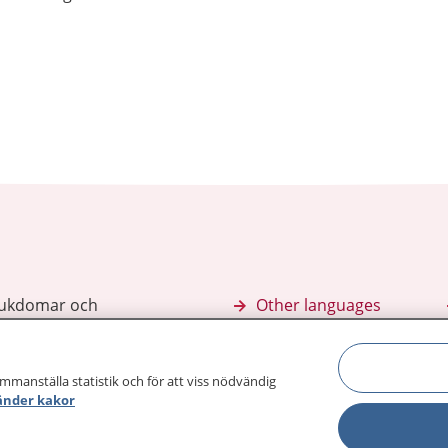
sjukdomar och
Other languages
sa din journal
Lättläst svenska
 för
ammanställa statistik och för att viss nödvändig
änder kakor