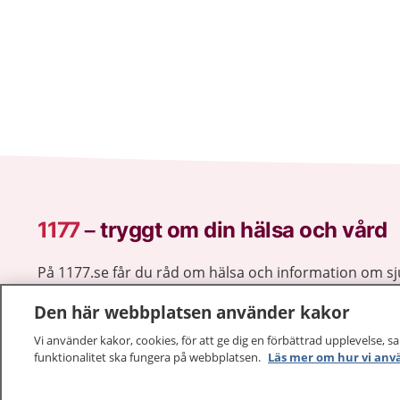
1177
–
tryggt om din hälsa och vård
På 1177.se får du råd om hälsa och information om 
vilka mottagningar du kan kontakta. Logga in för att lä
Den här webbplatsen använder kakor
och göra dina vårdärenden. Ring telefonnummer 1177
sjukvårdsrådgivning dygnet runt.
Vi använder kakor, cookies, för att ge dig en förbättrad upplevelse, s
1177 ger dig råd när du vill må bättre.
funktionalitet ska fungera på webbplatsen.
Läs mer om hur vi anv