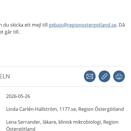
 du skicka ett mejl till
gebajs@regionostergotland.se
. Då
 går till.
Dela via mejl
Kopiera län
Skr
KELN
2026-05-26
Linda
Carlén-Hallström,
1177.se, Region Östergötland
Lena
Serrander,
läkare, klinisk mikrobiologi,
Region
Östergötland