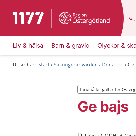
Till startsidan för 1177
Du 
Välj
Liv & hälsa
Barn & gravid
Olyckor & sk
Du är här:
Start
Så fungerar vården
Donation
Ge 
Innehållet gäller för Öster
Innehållet gäller för Öster
Ge bajs
Du kan donera bajs 