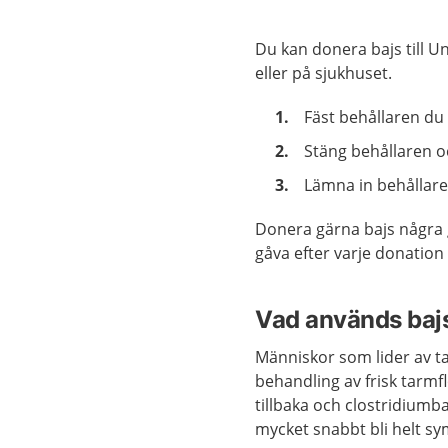
Förstora bilden
Du kan donera bajs till U
eller på sjukhuset.
Fäst behållaren du 
Stäng behållaren oc
Lämna in behållare
Donera gärna bajs några g
gåva efter varje donation
Vad används bajse
Människor som lider av ta
behandling av frisk tarm
tillbaka och clostridiumb
mycket snabbt bli helt sy