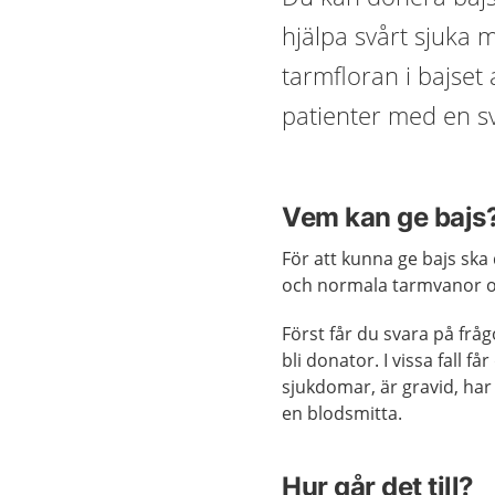
hjälpa svårt sjuka m
tarmfloran i bajset 
patienter med en s
Vem kan ge bajs
För att kunna ge bajs ska 
och normala tarmvanor oc
Först får du svara på frå
bli donator. I vissa fall f
sjukdomar, är gravid, ha
en blodsmitta.
Hur går det till?