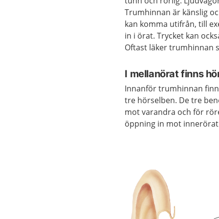
tunn och rörlig. Ljudvåg
Trumhinnan är känslig och
kan komma utifrån, till e
in i örat. Trycket kan ock
Oftast läker trumhinnan sn
I mellanörat finns h
Innanför trumhinnan finns
tre hörselben. De tre be
mot varandra och för rör
öppning in mot innerörat.