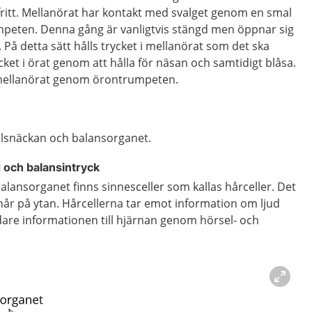
fritt. Mellanörat har kontakt med svalget genom en smal
peten. Denna gång är vanligtvis stängd men öppnar sig
 På detta sätt hålls trycket i mellanörat som det ska
cket i örat genom att hålla för näsan och samtidigt blåsa.
 mellanörat genom örontrumpeten.
elsnäckan och balansorganet.
d och balansintryck
alansorganet finns sinnesceller som kallas hårceller. Det
hår på ytan. Hårcellerna tar emot information om ljud
dare informationen till hjärnan genom hörsel- och