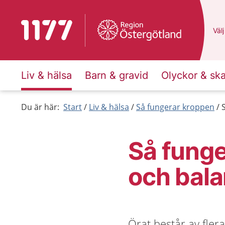
Till startsidan för 1177
Du 
Välj
Liv & hälsa
Barn & gravid
Olyckor & sk
Du är här:
Start
Liv & hälsa
Så fungerar kroppen
Så funge
och bala
Örat består av flera