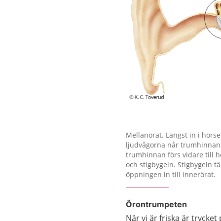
Förstora bilden
Mellanörat. Längst in i hörs
ljudvågorna når trumhinnan r
trumhinnan förs vidare till
och stigbygeln. Stigbygeln t
öppningen in till innerörat.
Örontrumpeten
När vi är friska är tryc