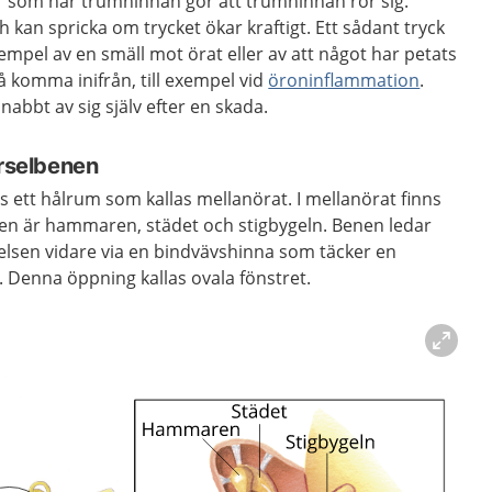
or som når trumhinnan gör att trumhinnan rör sig.
 kan spricka om trycket ökar kraftigt. Ett sådant tryck
xempel av en smäll mot örat eller av att något har petats
så komma inifrån, till exempel vid
öroninflammation
.
abbt av sig själv efter en skada.
örselbenen
 ett hålrum som kallas mellanörat. I mellanörat finns
nen är hammaren, städet och stigbygeln. Benen ledar
elsen vidare via en bindvävshinna som täcker en
 Denna öppning kallas ovala fönstret.