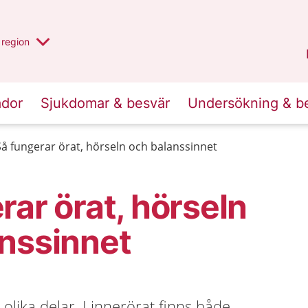
har valt region
en annan
region
Östergötland
.
ador
Sjukdomar & besvär
Undersökning & b
Så fungerar örat, hörseln och balanssinnet
rar örat, hörseln
nssinnet
 olika delar. I innerörat finns både