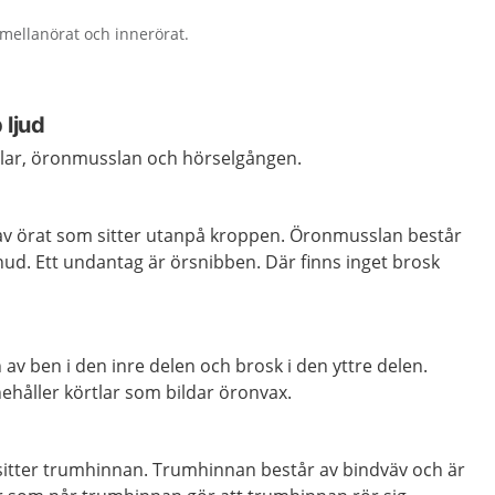
, mellanörat och innerörat.
 ljud
delar, öronmusslan och hörselgången.
av örat som sitter utanpå kroppen. Öronmusslan består
hud. Ett undantag är örsnibben. Där finns inget brosk
v ben i den inre delen och brosk i den yttre delen.
ehåller körtlar som bildar öronvax.
 sitter trumhinnan. Trumhinnan består av bindväv och är