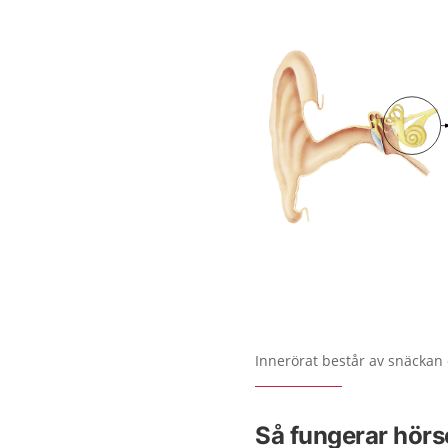
Förstora bilden
Innerörat består av snäckan
Så fungerar hörs