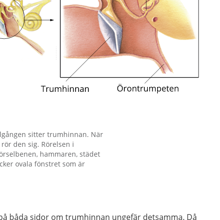
elgången sitter trumhinnan. När
ör den sig. Rörelsen i
 hörselbenen, hammaren, städet
äcker ovala fönstret som är
ket på båda sidor om trumhinnan ungefär detsamma. Då