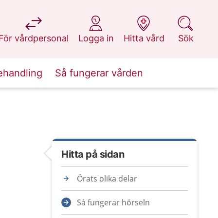
på 1177.se
på 1177.se
på 1177.se
på 1177.se
För vårdpersonal
Logga in
Hitta vård
Sök
ehandling
Så fungerar vården
Hitta på sidan
Örats olika delar
Så fungerar hörseln