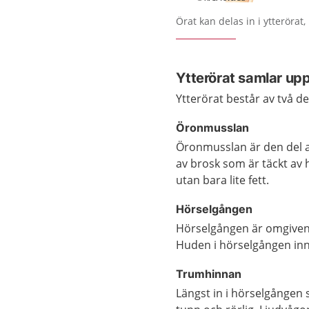
Förstora bilden
Örat kan delas in i ytterörat
Ytterörat samlar upp
Ytterörat består av två 
Öronmusslan
Öronmusslan är den del 
av brosk som är täckt av 
utan bara lite fett.
Hörselgången
Hörselgången är omgiven a
Huden i hörselgången inn
Trumhinnan
Längst in i hörselgången