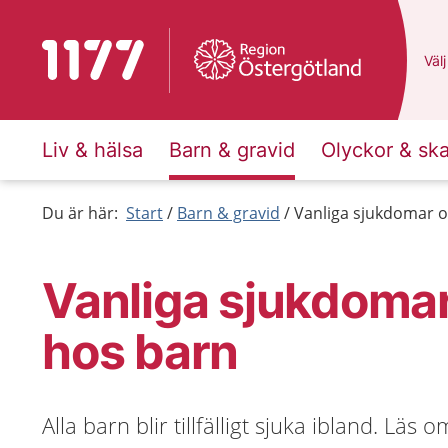
Till startsidan för 1177
Du 
Välj
Liv & hälsa
Barn & gravid
Olyckor & sk
Du är här:
Start
Barn & gravid
Vanliga sjukdomar o
Vanliga sjukdoma
hos barn
Alla barn blir tillfälligt sjuka ibland. Läs