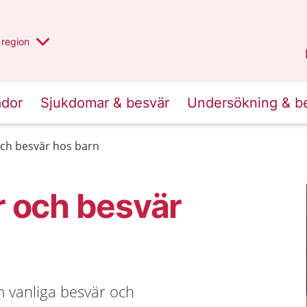
har valt region
en annan
region
Östergötland
.
ador
Sjukdomar & besvär
Undersökning & b
ch besvär hos barn
r och besvär
 om vanliga besvär och