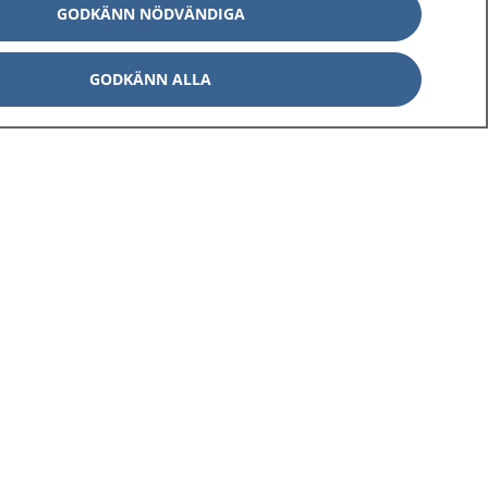
GODKÄNN NÖDVÄNDIGA
GODKÄNN ALLA
Om 1177
Kontakt
E-tjänster
Press
Aktuellt
Digital tillgänglighet
Inställningar för kakor
av personuppgifter
Hantering av kakor