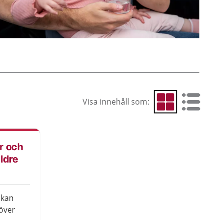
Visa innehåll som:
Visa som rutnät
Visa som 
r och
ldre
 kan
över