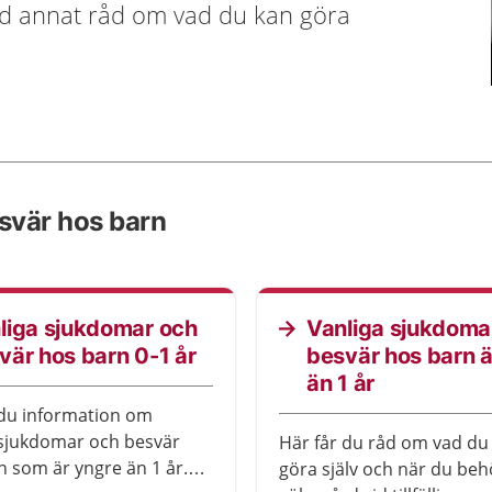
and annat råd om vad du kan göra
esvär hos barn
liga sjukdomar och
Vanliga sjukdoma
vär hos barn 0-1 år
besvär hos barn ä
än 1 år
 du information om
 sjukdomar och besvär
Här får du råd om vad du
n som är yngre än 1 år.
göra själv och när du beh