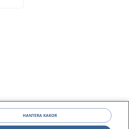
r. Du
nge barn
n
HANTERA KAKOR