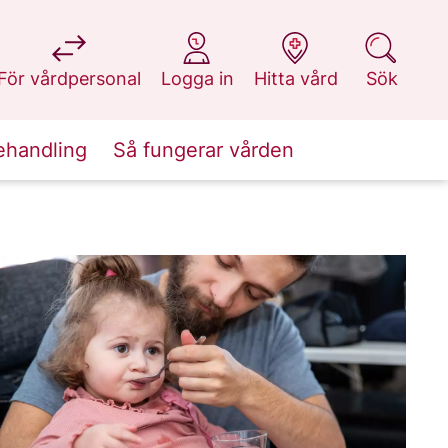
på 1177.se
på 1177.se
på 1177.se
på 1177.se
För vårdpersonal
Logga in
Hitta vård
Sök
ehandling
Så fungerar vården