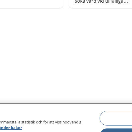
ns bland annat råd om vad
söka vård vid tillfälliga
öra själv och när du
barnsjukdomar och besvä
 söka vård.
kan också läsa om hur lä
behöver vara hemma frå
förskola och skola.
ammanställa statistik och för att viss nödvändig
änder kakor