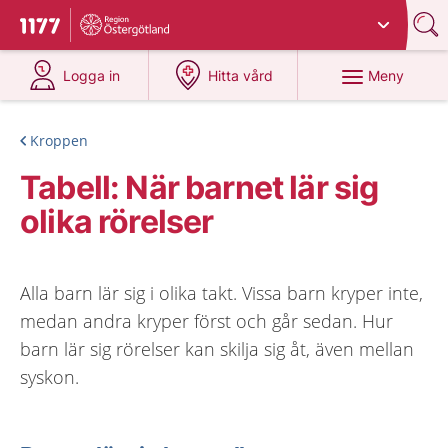
Du har valt region
Östergötland
.
Till startsidan för 1177
på 1177.se
på 1177.se
Meny
Logga in
Hitta vård
Kroppen
Tabell: När barnet lär sig
olika rörelser
Alla barn lär sig i olika takt. Vissa barn kryper inte,
medan andra kryper först och går sedan. Hur
barn lär sig rörelser kan skilja sig åt, även mellan
syskon.