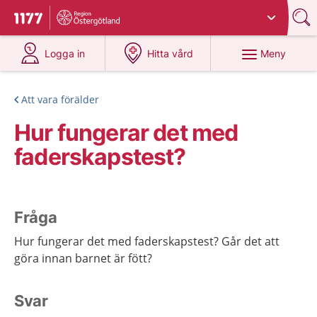
Du har valt region
Östergötland
.
Till startsidan för 1177
på 1177.se
på 1177.se
Meny
Logga in
Hitta vård
Att vara förälder
Hur fungerar det med
faderskapstest?
Fråga
Hur fungerar det med faderskapstest? Går det att
göra innan barnet är fött?
Svar