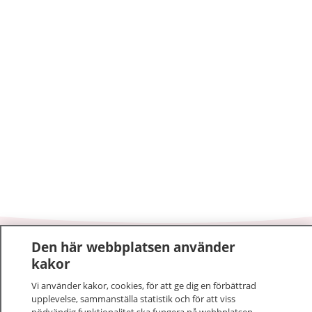
Den här webbplatsen använder
1177
–
tryggt om din hälsa och vård
kakor
På 1177.se får du råd om hälsa och information om
Vi använder kakor, cookies, för att ge dig en förbättrad
upplevelse, sammanställa statistik och för att viss
sjukdomar och vilka mottagningar du kan kontakta.