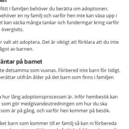
fött i familjen behöver du berätta om adoptionen.
behöver en ny familj och varför hen inte kan växa upp i
Det kan väcka många tankar och funderingar kring varför
 övergivits.
 valt att adoptera. Det är viktigt att förklara att du inte
ågot av barnen.
väntar på barnet
nte detsamma som vuxnas. Förbered inte barn för tidigt.
rättar utifrån ålder på det barn som finns i familjen
eta hur lång adoptionsprocessen är. Inför hembesök kan
n som gör medgivandeutredningen om hur du ska
 som är på gång, och varför hen kommer på besök.
lket barn som kommer till er familj så kan ni förbereda