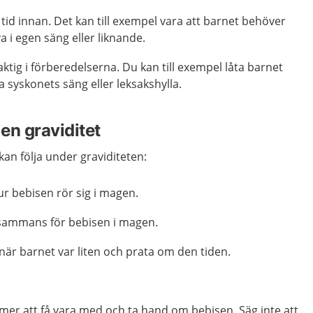
 tid innan. Det kan till exempel vara att barnet behöver
a i egen säng eller liknande.
aktig i förberedelserna. Du kan till exempel låta barnet
syskonets säng eller leksakshylla.
 en graviditet
an följa under graviditeten:
r bebisen rör sig i magen.
llsammans för bebisen i magen.
n när barnet var liten och prata om den tiden.
mer att få vara med och ta hand om bebisen. Säg inte att