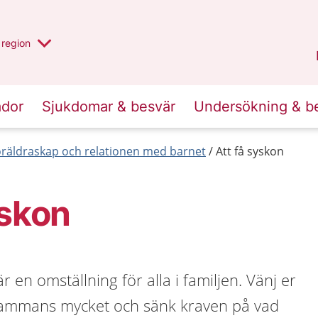
har valt region
en annan
region
Östergötland
.
ador
Sjukdomar & besvär
Undersökning & b
öräldraskap och relationen med barnet
Att få syskon
yskon
r en omställning för alla i familjen. Vänj er
llsammans mycket och sänk kraven på vad