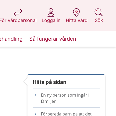
på 1177.se
på 1177.se
på 1177.se
på 1177.se
För vårdpersonal
Logga in
Hitta vård
Sök
ehandling
Så fungerar vården
Hitta på sidan
En ny person som ingår i
familjen
Förbereda barn på att det