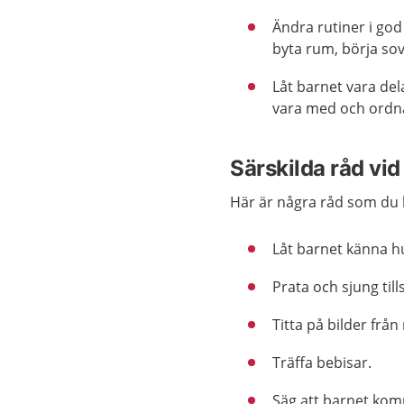
Ändra rutiner i god
byta rum, börja sov
Låt barnet vara del
vara med och ordna 
Särskilda råd vid
Här är några råd som du k
Låt barnet känna hu
Prata och sjung ti
Titta på bilder frå
Träffa bebisar.
Säg att barnet kom