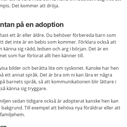
ompis. Det kommer att dröja.
äntan på en adoption
tast ett år eller äldre. Du behöver förbereda barn som
 att det inte är en bebis som kommer. Förklara också att
känna sig rädd, ledsen och arg i början. Det är en
t som har förlorat allt hen känner till.
visa bilder och berätta lite om syskonet. Kanske har hen
på ett annat språk. Det är bra om ni kan lära er några
på barnets språk, så att kommunikationen blir lättare i
så känna sig tryggare.
miljen sedan tidigare också är adopterat kanske hen kan
 bakgrund. Till exempel att behöva nya föräldrar eller att
 familjehem.
nen