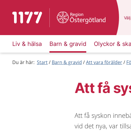
Till startsidan för 1177
Du 
Välj
Liv & hälsa
Barn & gravid
Olyckor & sk
Du är här:
Start
Barn & gravid
Att vara förälder
F
Att få s
Att få syskon innebä
vid det nya, var ti