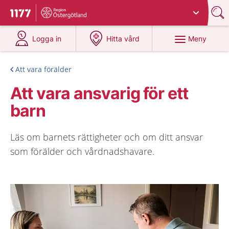
Du har valt region
Östergötland
.
Till startsidan för 1177
på 1177.se
på 1177.se
Meny
Logga in
Hitta vård
Att vara förälder
Att vara ansvarig för ett
barn
Läs om barnets rättigheter och om ditt ansvar
som förälder och vårdnadshavare.