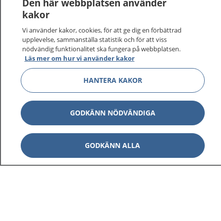
Den här webbplatsen använder
kakor
Vi använder kakor, cookies, för att ge dig en förbättrad
upplevelse, sammanställa statistik och för att viss
1177
–
tryggt om din hälsa och vård
nödvändig funktionalitet ska fungera på webbplatsen.
Läs mer om hur vi använder kakor
På 1177.se får du råd om hälsa och information om
sjukdomar och vilka mottagningar du kan kontakta.
HANTERA KAKOR
Logga in för att läsa din journal och göra dina
vårdärenden. Ring telefonnummer 1177 för
sjukvårdsrådgivning dygnet runt.
GODKÄNN NÖDVÄNDIGA
1177 ger dig råd när du vill må bättre.
GODKÄNN ALLA
Visa inn
1177 på flera språk
Visa inn
Om 1177