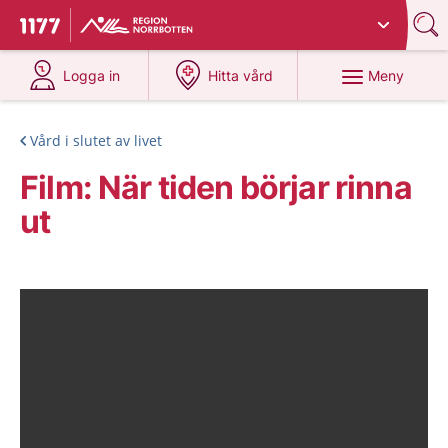
Du har valt region
Norrbotten
.
Till startsidan för 1177
på 1177.se
på 1177.se
Meny
Logga in
Hitta vård
Vård i slutet av livet
Film: När tiden börjar rinna
ut