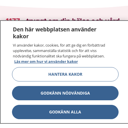
1177
–
tryggt om din hälsa och vård
Den här webbplatsen använder
På 1177.se får du råd om hälsa och information om
kakor
sjukdomar och vilka mottagningar du kan kontakta.
Vi använder kakor, cookies, för att ge dig en förbättrad
Logga in för att läsa din journal och göra dina
upplevelse, sammanställa statistik och för att viss
vårdärenden. Ring telefonnummer 1177 för
nödvändig funktionalitet ska fungera på webbplatsen.
sjukvårdsrådgivning dygnet runt.
Läs mer om hur vi använder kakor
1177 ger dig råd när du vill må bättre.
HANTERA KAKOR
GODKÄNN NÖDVÄNDIGA
Visa inn
1177 på flera språk
GODKÄNN ALLA
Visa inn
Om 1177