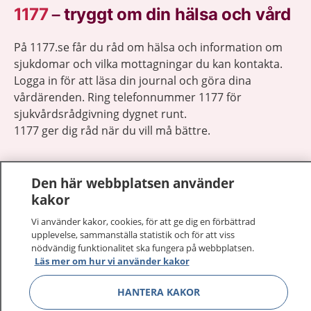
1177
–
tryggt om din hälsa och vård
På 1177.se får du råd om hälsa och information om
sjukdomar och vilka mottagningar du kan kontakta.
Logga in för att läsa din journal och göra dina
vårdärenden. Ring telefonnummer 1177 för
sjukvårdsrådgivning dygnet runt.
1177 ger dig råd när du vill må bättre.
Den här webbplatsen använder
kakor
Visa inn
Vi använder kakor, cookies, för att ge dig en förbättrad
1177 på flera språk
upplevelse, sammanställa statistik och för att viss
nödvändig funktionalitet ska fungera på webbplatsen.
Visa inn
Om 1177
Läs mer om hur vi använder kakor
HANTERA KAKOR
Visa inn
Kontakt