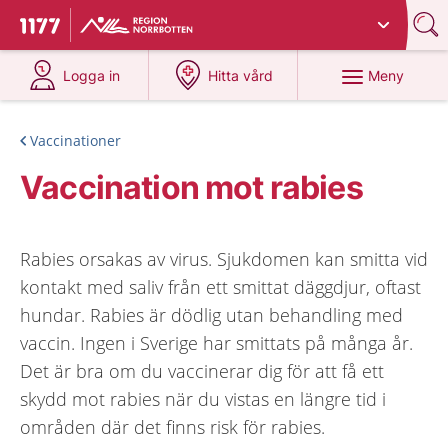
Du har valt region
Norrbotten
.
Till startsidan för 1177
på 1177.se
på 1177.se
Meny
Logga in
Hitta vård
Vaccinationer
Vaccination mot rabies
Rabies orsakas av virus. Sjukdomen kan smitta vid
kontakt med saliv från ett smittat däggdjur, oftast
hundar. Rabies är dödlig utan behandling med
vaccin. Ingen i Sverige har smittats på många år.
Det är bra om du vaccinerar dig för att få ett
skydd mot rabies när du vistas en längre tid i
områden där det finns risk för rabies.