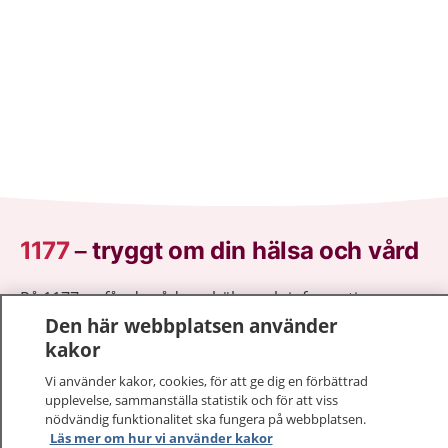
1177
–
tryggt om din hälsa och vård
På 1177.se får du råd om hälsa och information om
sjukdomar och vilka mottagningar du kan kontakta.
Den här webbplatsen använder
Logga in för att läsa din journal och göra dina
kakor
vårdärenden. Ring telefonnummer 1177 för
Vi använder kakor, cookies, för att ge dig en förbättrad
sjukvårdsrådgivning dygnet runt.
upplevelse, sammanställa statistik och för att viss
1177 ger dig råd när du vill må bättre.
nödvändig funktionalitet ska fungera på webbplatsen.
Läs mer om hur vi använder kakor