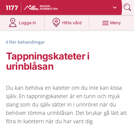
Du har valt region
Norrbotten
.
Till startsidan för 1177
på 1177.se
på 1177.se
Meny
Logga in
Hitta vård
Fler behandlingar
Tappningskateter i
urinblåsan
Du kan behöva en kateter om du inte kan kissa
själv. En tappningskateter är en tunn och mjuk
slang som du själv sätter in i urinröret när du
behöver tömma urinblåsan. Det brukar gå lätt att
föra in katetern när du har vant dig.