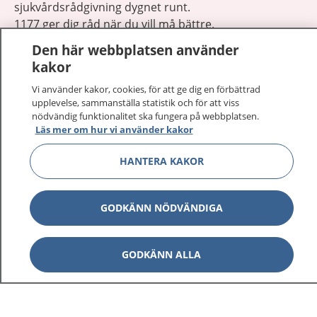
sjukvårdsrådgivning dygnet runt.
1177 ger dig råd när du vill må bättre.
Den här webbplatsen använder
kakor
Vi använder kakor, cookies, för att ge dig en förbättrad
upplevelse, sammanställa statistik och för att viss
Visa inn
nödvändig funktionalitet ska fungera på webbplatsen.
1177 på flera språk
Läs mer om hur vi använder kakor
Visa inn
Om 1177
HANTERA KAKOR
Visa inn
Kontakt
GODKÄNN NÖDVÄNDIGA
Behandling av personuppgifter
GODKÄNN ALLA
Hantering av kakor