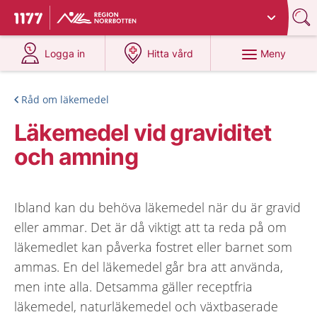
Du har valt region
Norrbotten
.
Till startsidan för 1177
på 1177.se
på 1177.se
Meny
Logga in
Hitta vård
Råd om läkemedel
Läkemedel vid graviditet
och amning
Ibland kan du behöva läkemedel när du är gravid
eller ammar. Det är då viktigt att ta reda på om
läkemedlet kan påverka fostret eller barnet som
ammas. En del läkemedel går bra att använda,
men inte alla. Detsamma gäller receptfria
läkemedel, naturläkemedel och växtbaserade