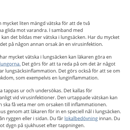
en mycket liten mängd vätska för att de två
na glida mot varandra. I samband med
kan det bildas mer vätska i lungsäcken. Har du mycket
 det på någon annan orsak än en virusinfektion.
har mycket vätska i lungsäcken kan läkaren göra en
lungorna.
Det görs för att ta reda på om det är något
ar lungsäcksinflammation. Det görs också för att se om
sjukdom, som exempelvis en lunginflammation.
a tappas ur och undersökas. Det kallas för
nligt vid virusinfektioner. Den urtappade vätskan kan
n ska få veta mer om orsaken till inflammationen.
s genom att läkaren för in en speciell nål i lungsäcken.
ån ryggen eller i sidan. Du får
lokalbedövning
innan. Du
got dygn på sjukhuset efter tappningen.