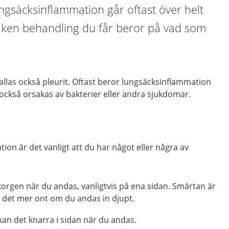
ngsäcksinflammation går oftast över helt
lken behandling du får beror på vad som
.
llas också pleurit. Oftast beror lungsäcksinflammation
 också orsakas av bakterier eller andra sjukdomar.
ion är det vanligt att du har något eller några av
korgen när du andas, vanligtvis på ena sidan. Smärtan är
r det mer ont om du andas in djupt.
kan det knarra i sidan när du andas.