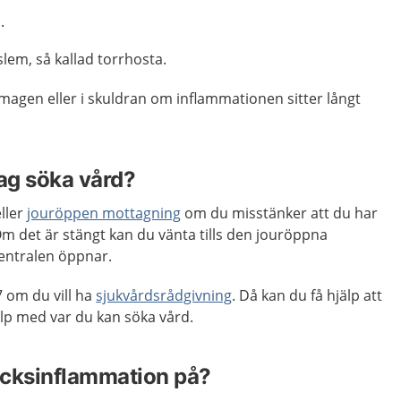
.
lem, så kallad torrhosta.
 magen eller i skuldran om inflammationen sitter långt
jag söka vård?
ller
jouröppen mottagning
om du misstänker att du har
m det är stängt kan du vänta tills den jouröppna
entralen öppnar.
 om du vill ha
sjukvårdsrådgivning
. Då kan du få hjälp att
p med var du kan söka vård.
äcksinflammation på?