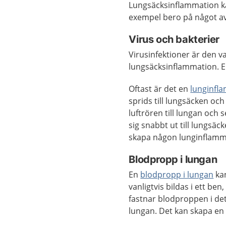
Lungsäcksinflammation ka
exempel bero på något av
Virus och bakterier
Virusinfektioner är den va
lungsäcksinflammation. E
Oftast är det en
lunginfl
sprids till lungsäcken o
luftrören till lungan och 
sig snabbt ut till lungsä
skapa någon lunginflamm
Blodpropp i lungan
En
blodpropp i lungan
kan
vanligtvis bildas i ett ben
fastnar blodproppen i det 
lungan. Det kan skapa en