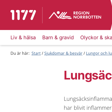
Till startsidan för 1177
Liv & hälsa
Barn & gravid
Olyckor & sk
Du är här:
Start
Sjukdomar & besvär
Lungor och lu
Lungsäc
Lungsäcksinflammat
har blivit inflamme