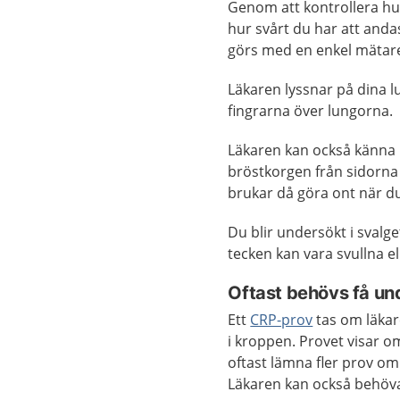
Genom att kontrollera hu
hur svårt du har att anda
görs med en enkel mätare 
Läkaren lyssnar på dina 
fingrarna över lungorna.
Läkaren kan också känna 
bröstkorgen från sidorna
brukar då göra ont när d
Du blir undersökt i svalg
tecken kan vara svullna e
Oftast behövs få un
Ett
CRP-prov
tas om läkar
i kroppen. Provet visar o
oftast lämna fler prov o
Läkaren kan också behöva