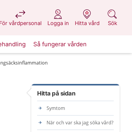
på 1177.se
på 1177.se
på 1177.se
på 1177.se
För vårdpersonal
Logga in
Hitta vård
Sök
ehandling
Så fungerar vården
ungsäcksinflammation
Hitta på sidan
Symtom
När och var ska jag söka vård?