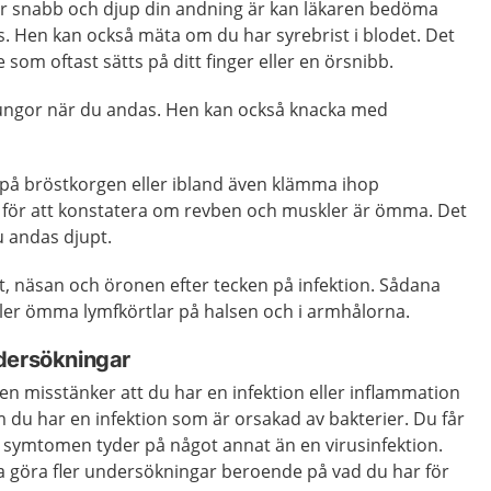
r snabb och djup din andning är kan läkaren bedöma
s. Hen kan också mäta om du har syrebrist i blodet. Det
som oftast sätts på ditt finger eller en örsnibb.
lungor när du andas. Hen kan också knacka med
på bröstkorgen eller ibland även klämma ihop
 för att konstatera om revben och muskler är ömma. Det
u andas djupt.
et, näsan och öronen efter tecken på infektion. Sådana
ller ömma lymfkörtlar på halsen och i armhålorna.
dersökningar
en misstänker att du har en infektion eller inflammation
m du har en infektion som är orsakad av bakterier. Du får
m symtomen tyder på något annat än en virusinfektion.
 göra fler undersökningar beroende på vad du har för