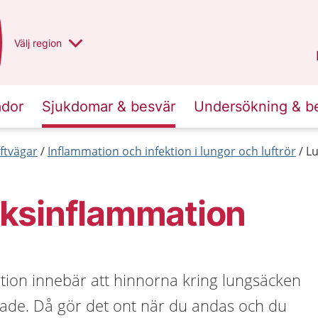
Du har valt region
Välj
en annan
region
Norrbotten
.
ador
Sjukdomar & besvär
Undersökning & b
ftvägar
Inflammation och infektion i lungor och luftrör
L
ksinflammation
ion innebär att hinnorna kring lungsäcken
rade. Då gör det ont när du andas och du