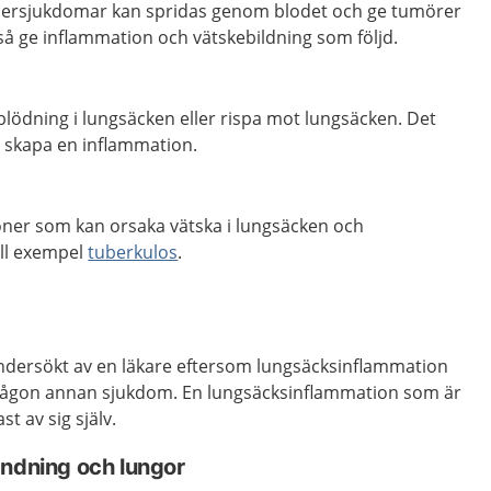
cersjukdomar kan spridas genom blodet och ge tumörer
så ge inflammation och vätskebildning som följd.
lödning i lungsäcken eller rispa mot lungsäcken. Det
h skapa en inflammation.
ioner som kan orsaka vätska i lungsäcken och
ill exempel
tuberkulos
.
r undersökt av en läkare eftersom lungsäcksinflammation
någon annan sjukdom. En lungsäcksinflammation som är
st av sig själv.
andning och lungor