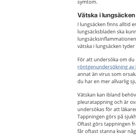
symtom.
Vätska i lungsäcken
I lungsäcken finns alltid 
lungsäcksbladen ska kun
lungsäcksinflammationen 
vätska i lungsäcken tyder
För att undersöka om du 
röntgenundersökning av 
annat än virus som orsak
du har en mer allvarlig 
Vätskan kan ibland behöv
pleuratappning och är ova
undersökas för att läkare
Tappningen görs på sjukhu
Oftast görs tappningen fr
får oftast stanna kvar nå