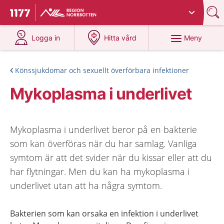
Du har valt region
Norrbotten
.
Till startsidan för 1177
på 1177.se
på 1177.se
Meny
Logga in
Hitta vård
Könssjukdomar och sexuellt överförbara infektioner
Mykoplasma i underlivet
Mykoplasma i underlivet beror på en bakterie
som kan överföras när du har samlag. Vanliga
symtom är att det svider när du kissar eller att du
har flytningar. Men du kan ha mykoplasma i
underlivet utan att ha några symtom.
Bakterien som kan orsaka en infektion i underlivet