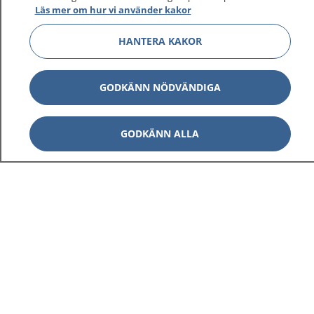
Läs mer om hur vi använder kakor
HANTERA KAKOR
Visa inn
1177 på flera språk
GODKÄNN NÖDVÄNDIGA
Visa inn
Om 1177
GODKÄNN ALLA
Visa inn
Kontakt
Behandling av personuppgifter
Hantering av kakor
Inställningar för kakor