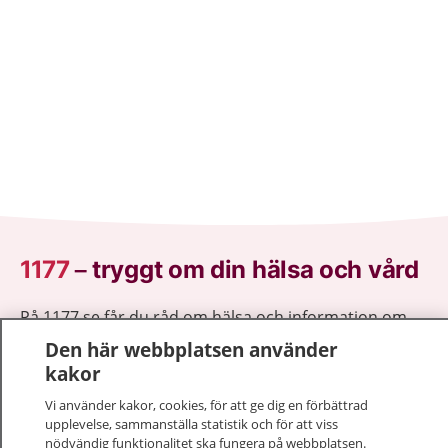
1177
–
tryggt om din hälsa och vård
På 1177.se får du råd om hälsa och information om
sjukdomar och vilka mottagningar du kan kontakta.
Den här webbplatsen använder
Logga in för att läsa din journal och göra dina
kakor
vårdärenden. Ring telefonnummer 1177 för
Vi använder kakor, cookies, för att ge dig en förbättrad
sjukvårdsrådgivning dygnet runt.
upplevelse, sammanställa statistik och för att viss
1177 ger dig råd när du vill må bättre.
nödvändig funktionalitet ska fungera på webbplatsen.